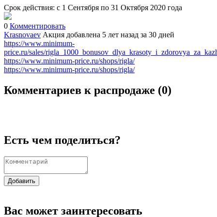
Срок действия: с 1 Сентября по 31 Октября 2020 года
0
Комментировать
Krasnovaev
Акция добавлена 5 лет назад
за 30 дней
https://www.minimum-
price.ru/sales/rigla_1000_bonusov_dlya_krasoty_i_zdorovya_za_k
https://www.minimum-price.ru/shops/rigla/
https://www.minimum-price.ru/shops/rigla/
Комментариев к распродаже (
0
)
Есть чем поделиться?
Добавить
Вас может заинтересовать