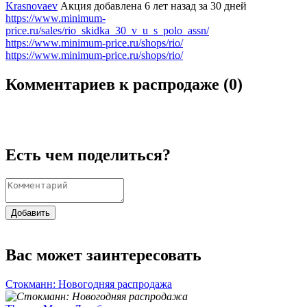
Krasnovaev
Акция добавлена 6 лет назад
за 30 дней
https://www.minimum-
price.ru/sales/rio_skidka_30_v_u_s_polo_assn/
https://www.minimum-price.ru/shops/rio/
https://www.minimum-price.ru/shops/rio/
Комментариев к распродаже (
0
)
Есть чем поделиться?
Добавить
Вас может заинтересовать
Стокманн: Новогодняя распродажа