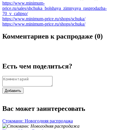
https://www.minimum-
price.ru/sales/shchuka_bolshaya_zimnyaya_rasprodazha-
70_v_calipso/
https://www.minimum-price.ru/shops/schuka/
https://www.minimum-price.ru/shops/schuka/
Комментариев к распродаже (
0
)
Есть чем поделиться?
Добавить
Вас может заинтересовать
Стокманн: Новогодняя распродажа