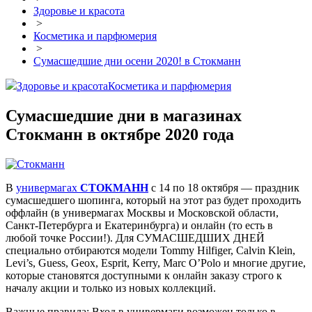
Здоровье и красота
>
Косметика и парфюмерия
>
Сумасшедшие дни осени 2020! в Стокманн
Здоровье и красота
Косметика и парфюмерия
Сумасшедшие дни в магазинах
Стокманн в октябре 2020 года
В
универмагах
СТОКМАНН
с 14 по 18 октября — праздник
сумасшедшего шопинга, который на этот раз будет проходить
оффлайн (в универмагах Москвы и Московской области,
Санкт-Петербурга и Екатеринбурга) и онлайн (то есть в
любой точке России!). Для СУМАСШЕДШИХ ДНЕЙ
специально отбираются модели Tommy Hilfiger, Calvin Klein,
Levi’s, Guess, Geox, Esprit, Kerry, Marc O’Polo и многие другие,
которые становятся доступными к онлайн заказу строго к
началу акции и только из новых коллекций.
Важные правила: Вход в универмаги возможен только в