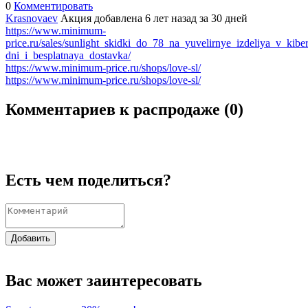
0
Комментировать
Krasnovaev
Акция добавлена 6 лет назад
за 30 дней
https://www.minimum-
price.ru/sales/sunlight_skidki_do_78_na_yuvelirnye_izdeliya_v_kiber
dni_i_besplatnaya_dostavka/
https://www.minimum-price.ru/shops/love-sl/
https://www.minimum-price.ru/shops/love-sl/
Комментариев к распродаже (
0
)
Есть чем поделиться?
Добавить
Вас может заинтересовать