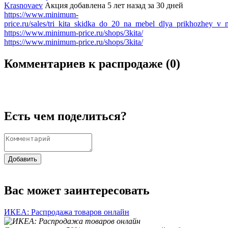
Krasnovaev
Акция добавлена 5 лет назад
за 30 дней
https://www.minimum-
price.ru/sales/tri_kita_skidka_do_20_na_mebel_dlya_prikhozhey_v_m
https://www.minimum-price.ru/shops/3kita/
https://www.minimum-price.ru/shops/3kita/
Комментариев к распродаже (
0
)
Есть чем поделиться?
Добавить
Вас может заинтересовать
ИКЕА: Распродажа товаров онлайн