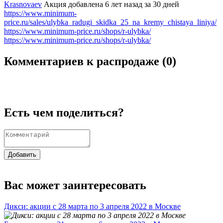
Krasnovaev
Акция добавлена 6 лет назад
за 30 дней
https://www.minimum-
price.ru/sales/ulybka_radugi_skidka_25_na_kremy_chistaya_liniya/
https://www.minimum-price.ru/shops/r-ulybka/
https://www.minimum-price.ru/shops/r-ulybka/
Комментариев к распродаже (
0
)
Есть чем поделиться?
Добавить
Вас может заинтересовать
Дикси: акции с 28 марта по 3 апреля 2022 в Москве