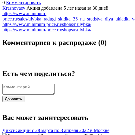
0
Комментировать
Krasnovaev
Акция добавлена 5 лет назад
за 30 дней
https://www.minimum-
price.ru/sales/ulybka_radugi_skidka_35_na_sredstva_dlya_ukladki_v
https://www.minimum-price.ru/shops/r-ulybka/
https://www.minimum-price.ru/shops/r-ulybka/
Комментариев к распродаже (
0
)
Есть чем поделиться?
Добавить
Вас может заинтересовать
Дикси: акции с 28 марта по 3 апреля 2022 в Москве