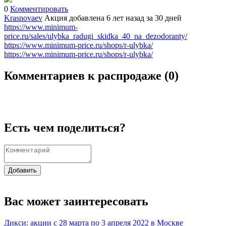
0
Комментировать
Krasnovaev
Акция добавлена 6 лет назад
за 30 дней
https://www.minimum-
price.ru/sales/ulybka_radugi_skidka_40_na_dezodoranty/
https://www.minimum-price.ru/shops/r-ulybka/
https://www.minimum-price.ru/shops/r-ulybka/
Комментариев к распродаже (
0
)
Есть чем поделиться?
Добавить
Вас может заинтересовать
Дикси: акции с 28 марта по 3 апреля 2022 в Москве