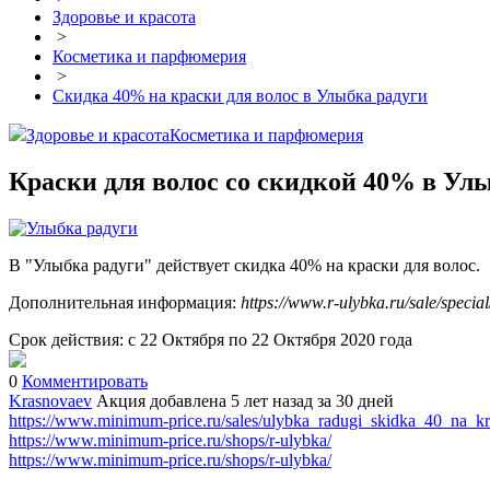
Здоровье и красота
>
Косметика и парфюмерия
>
Скидка 40% на краски для волос в Улыбка радуги
Здоровье и красота
Косметика и парфюмерия
Краски для волос со скидкой 40% в Ул
В "Улыбка радуги" действует скидка 40% на краски для волос.
Дополнительная информация:
https://www.r-ulybka.ru/sale/specia
Срок действия: с 22 Октября по 22 Октября 2020 года
0
Комментировать
Krasnovaev
Акция добавлена 5 лет назад
за 30 дней
https://www.minimum-price.ru/sales/ulybka_radugi_skidka_40_na_kr
https://www.minimum-price.ru/shops/r-ulybka/
https://www.minimum-price.ru/shops/r-ulybka/