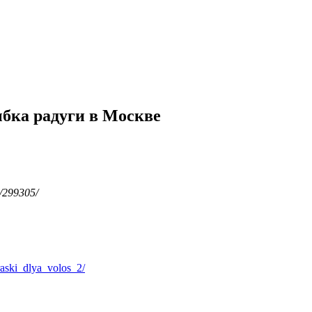
ыбка радуги в Москве
l/299305/
aski_dlya_volos_2/