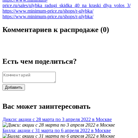
price.ru/sales/ulybka_radugi_skidka_40_na_kraski_dlya_volos_3/
https://www.minimum-price.ru/shops/r-ulybka/
https://www.minimum-price.ru/shops/r-ulybka/
Комментариев к распродаже (
0
)
Есть чем поделиться?
Добавить
Вас может заинтересовать
Дикси: акции с 28 марта по 3 апреля 2022 в Москве
Билла: акции с 31 марта по 6 апреля 2022 в Москве