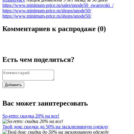
https://www.minimum-price.ru/sales/unode50_swarovski_/
https://www.minimum-price.ru/shops/unode50/
https://www.minimum-price.ru/shops/unode50/
Комментариев к распродаже (
0
)
Есть чем поделиться?
Добавить
Вас может заинтересовать
So-retro: скидка 20% на все!
Твой дом: скидки до 50% на эксклюзивную одежду