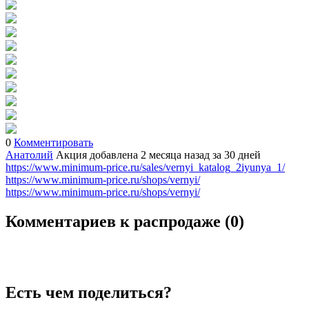
0
Комментировать
Анатолий
Акция добавлена 2 месяца назад
за 30 дней
https://www.minimum-price.ru/sales/vernyi_katalog_2iyunya_1/
https://www.minimum-price.ru/shops/vernyi/
https://www.minimum-price.ru/shops/vernyi/
Комментариев к распродаже (
0
)
Есть чем поделиться?