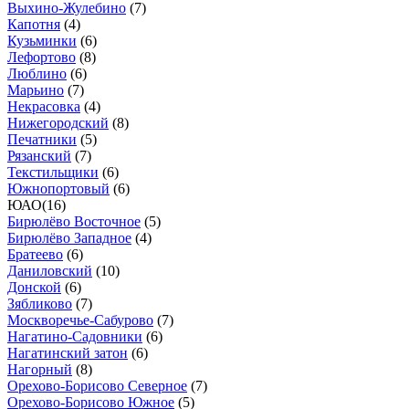
Выхино-Жулебино
(
7
)
Капотня
(
4
)
Кузьминки
(
6
)
Лефортово
(
8
)
Люблино
(
6
)
Марьино
(
7
)
Некрасовка
(
4
)
Нижегородский
(
8
)
Печатники
(
5
)
Рязанский
(
7
)
Текстильщики
(
6
)
Южнопортовый
(
6
)
ЮАО
(
16
)
Бирюлёво Восточное
(
5
)
Бирюлёво Западное
(
4
)
Братеево
(
6
)
Даниловский
(
10
)
Донской
(
6
)
Зябликово
(
7
)
Москворечье-Сабурово
(
7
)
Нагатино-Садовники
(
6
)
Нагатинский затон
(
6
)
Нагорный
(
8
)
Орехово-Борисово Северное
(
7
)
Орехово-Борисово Южное
(
5
)