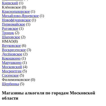
Киевский
(
1
)
Клёновское (
0
)
Краснопахорское
(
1
)
Михайлово-Ярцевское
(
1
)
Новофёдоровское
(
1
)
Первомайское
(
1
)
Роговское
(
1
)
Троицк
(
2
)
Щаповское
(
2
)
НМАО
(
8
)
Внуковское
(
6
)
Воскресенское
(
3
)
Десёновское
(
2
)
Кокошкино
(
1
)
Марушкино
(
1
)
Московский
(
4
)
Мосрентген
(
5
)
Сосенское
(
5
)
Филимонковское (
0
)
Щербинка
(
5
)
Магазины алкоголя по городам Московской
области