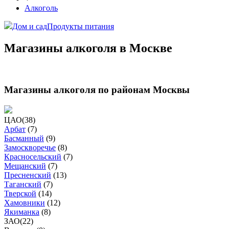
Алкоголь
Дом и сад
Продукты питания
Магазины алкоголя в Москве
Магазины алкоголя по районам Москвы
ЦАО
(
38
)
Арбат
(
7
)
Басманный
(
9
)
Замоскворечье
(
8
)
Красносельский
(
7
)
Мещанский
(
7
)
Пресненский
(
13
)
Таганский
(
7
)
Тверской
(
14
)
Хамовники
(
12
)
Якиманка
(
8
)
ЗАО
(
22
)