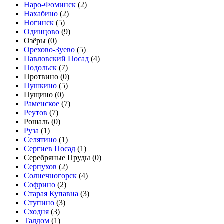
Наро-Фоминск
(
2
)
Нахабино
(
2
)
Ногинск
(
5
)
Одинцово
(
9
)
Озёры (
0
)
Орехово-Зуево
(
5
)
Павловский Посад
(
4
)
Подольск
(
7
)
Протвино (
0
)
Пушкино
(
5
)
Пущино (
0
)
Раменское
(
7
)
Реутов
(
7
)
Рошаль (
0
)
Руза
(
1
)
Селятино
(
1
)
Сергиев Посад
(
1
)
Серебряные Пруды (
0
)
Серпухов
(
2
)
Солнечногорск
(
4
)
Софрино
(
2
)
Старая Купавна
(
3
)
Ступино
(
3
)
Сходня
(
3
)
Талдом
(
1
)