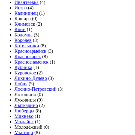
Ивантеевка
(
4
)
Истра
(
4
)
Калининец
(
1
)
Кашира (
0
)
Климовск
(
2
)
Клин
(
1
)
Коломна
(
5
)
Королёв
(
8
)
Котельники
(
8
)
Красноармейск
(
3
)
Красногорск
(
8
)
Краснознаменск
(
1
)
Кубинка
(
1
)
Куровское
(
2
)
Ликино-Дулёво
(
3
)
Лобня
(
5
)
Лосино-Петровский
(
3
)
Лотошино (
0
)
Луховицы (
0
)
Лыткарино
(
2
)
Люберцы
(
8
)
Михнево
(
1
)
Можайск
(
1
)
Молодёжный (
0
)
Мытищи
(
8
)