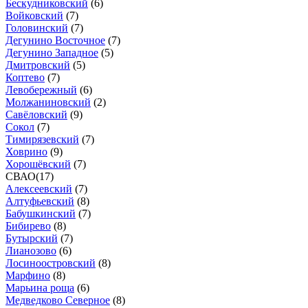
Бескудниковский
(
6
)
Войковский
(
7
)
Головинский
(
7
)
Дегунино Восточное
(
7
)
Дегунино Западное
(
5
)
Дмитровский
(
5
)
Коптево
(
7
)
Левобережный
(
6
)
Молжаниновский
(
2
)
Савёловский
(
9
)
Сокол
(
7
)
Тимирязевский
(
7
)
Ховрино
(
9
)
Хорошёвский
(
7
)
СВАО
(
17
)
Алексеевский
(
7
)
Алтуфьевский
(
8
)
Бабушкинский
(
7
)
Бибирево
(
8
)
Бутырский
(
7
)
Лианозово
(
6
)
Лосиноостровский
(
8
)
Марфино
(
8
)
Марьина роща
(
6
)
Медведково Северное
(
8
)