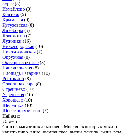
Зорге
(8)
Измайлово
(8)
Коптево
(5)
Крымская
(9)
Кутузовская
(8)
Лихоборы
(5)
Локомотив
(7)
Лужники
(16)
Нижегородская
(10)
Новохохловская
(7)
Окружная
(8)
Октябрьское поле
(8)
Панфиловская
(8)
Площадь Гагарина
(10)
Ростокино
(8)
Соколиная гора
(8)
Стрешнево
(10)
Угрешская
(10)
Хорошёво
(10)
Шелепиха
(10)
Шоссе энтузиастов
(7)
Найдено
76 мест
Список магазинов алкоголя в Москве, в которых можно
купить пиво, вино, шампанское, виски, текилу, джин, ром,