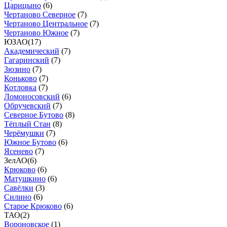
Царицыно
(
6
)
Чертаново Северное
(
7
)
Чертаново Центральное
(
7
)
Чертаново Южное
(
7
)
ЮЗАО
(
17
)
Академический
(
7
)
Гагаринский
(
7
)
Зюзино
(
7
)
Коньково
(
7
)
Котловка
(
7
)
Ломоносовский
(
6
)
Обручевский
(
7
)
Северное Бутово
(
8
)
Тёплый Стан
(
8
)
Черёмушки
(
7
)
Южное Бутово
(
6
)
Ясенево
(
7
)
ЗелАО
(
6
)
Крюково
(
6
)
Матушкино
(
6
)
Савёлки
(
3
)
Силино
(
6
)
Старое Крюково
(
6
)
ТАО
(
2
)
Вороновское
(
1
)