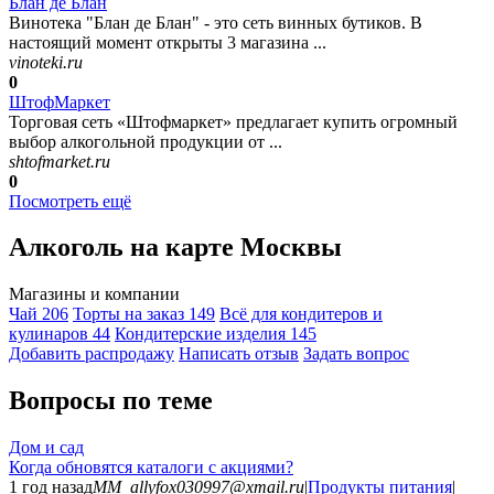
Блан де Блан
Винотека "Блан де Блан" - это сеть винных бутиков. В
настоящий момент открыты 3 магазина ...
vinoteki.ru
0
ШтофМаркет
Торговая сеть «Штофмаркет» предлагает купить огромный
выбор алкогольной продукции от ...
shtofmarket.ru
0
Посмотреть ещё
Алкоголь на карте Москвы
Магазины и компании
Чай
206
Торты на заказ
149
Всё для кондитеров и
кулинаров
44
Кондитерские изделия
145
Добавить раcпродажу
Написать отзыв
Задать вопрос
Вопросы по теме
Дом и сад
Когда обновятся каталоги с акциями?
1 год назад
MM_allyfox030997@xmail.ru
|
Продукты питания
|