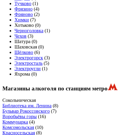
Тучково
(
1
)
Фрязино
(
4
)
Фряново
(
2
)
Химки
(
7
)
Хотьково (
0
)
Черноголовка
(
1
)
Чехов
(
3
)
Шатура (
0
)
Шаховская (
0
)
Щёлково
(
6
)
Электрогорск
(
3
)
Электросталь
(
5
)
Электроугли
(
1
)
Яхрома (
0
)
Магазины алкоголя по станциям метро
Сокольническая
Библиотека им. Ленина
(8)
Бульвар Рокоссовского
(7)
Воробьёвы горы
(16)
Коммунарка
(4)
Комсомольская
(10)
Красносельская
(8)