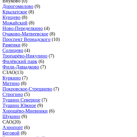
Внуково (
0
)
Дорогомилово
(
9
)
Крылатское
(
8
)
Кунцево
(
8
)
Можайский
(
8
)
Ново-Переделкино
(
4
)
Очаково-Матвеевское
(
8
)
Проспект Вернадского
(
10
)
Раменки
(
6
)
Солнцево
(
4
)
Тропарёво-Никулино
(
7
)
Филёвский парк
(
6
)
Фили-Давыдково
(
7
)
СЗАО
(
13
)
Куркино
(
7
)
Митино
(
8
)
Покровское-Стрешнево
(
7
)
Строгино
(
5
)
Тушино Северное
(
7
)
Тушино Южное
(
9
)
Хорошёво-Мневники
(
6
)
Щукино
(
9
)
САО
(
20
)
Аэропорт
(
6
)
Беговой
(
8
)