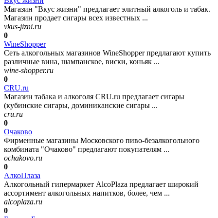
Вкус жизни
Магазин "Вкус жизни" предлагает элитный алкоголь и табак.
Магазин продает сигары всех известных ...
vkus-jizni.ru
0
WineShopper
Сеть алкогольных магазинов WineShopper предлагают купить
различные вина, шампанское, виски, коньяк ...
wine-shopper.ru
0
CRU.ru
Магазин табака и алкоголя CRU.ru предлагает сигары
(кубинские сигары, доминиканские сигары ...
cru.ru
0
Очаково
Фирменные магазины Московского пиво-безалкогольного
комбината "Очаково" предлагают покупателям ...
ochakovo.ru
0
АлкоПлаза
Алкогольный гипермаркет AlcoPlaza предлагает широкий
ассортимент алкогольных напитков, более, чем ...
alcoplaza.ru
0