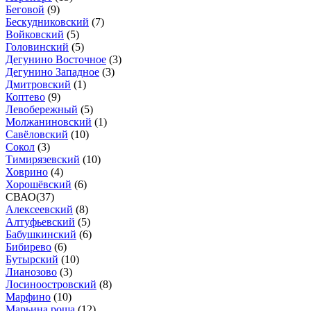
Беговой
(
9
)
Бескудниковский
(
7
)
Войковский
(
5
)
Головинский
(
5
)
Дегунино Восточное
(
3
)
Дегунино Западное
(
3
)
Дмитровский
(
1
)
Коптево
(
9
)
Левобережный
(
5
)
Молжаниновский
(
1
)
Савёловский
(
10
)
Сокол
(
3
)
Тимирязевский
(
10
)
Ховрино
(
4
)
Хорошёвский
(
6
)
СВАО
(
37
)
Алексеевский
(
8
)
Алтуфьевский
(
5
)
Бабушкинский
(
6
)
Бибирево
(
6
)
Бутырский
(
10
)
Лианозово
(
3
)
Лосиноостровский
(
8
)
Марфино
(
10
)
Марьина роща
(
12
)