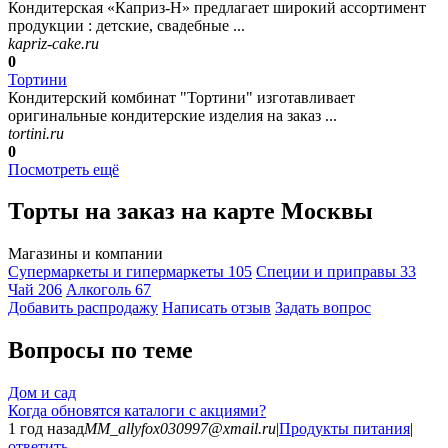
Кондитерская «Каприз-Н» предлагает широкий ассортимент
продукции : детские, свадебные ...
kapriz-cake.ru
0
Тортини
Кондитерский комбинат "Тортини" изготавливает
оригинальные кондитерские изделия на заказ ...
tortini.ru
0
Посмотреть ещё
Торты на заказ на карте Москвы
Магазины и компании
Супермаркеты и гипермаркеты
105
Специи и приправы
33
Чай
206
Алкоголь
67
Добавить раcпродажу
Написать отзыв
Задать вопрос
Вопросы по теме
Дом и сад
Когда обновятся каталоги с акциями?
1 год назад
MM_allyfox030997@xmail.ru
|
Продукты питания
|
ответить