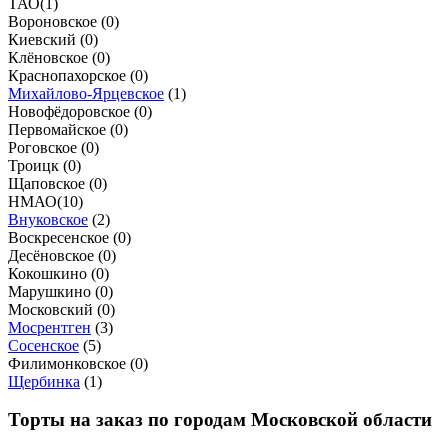
ТАО
(
1
)
Вороновское (
0
)
Киевский (
0
)
Клёновское (
0
)
Краснопахорское (
0
)
Михайлово-Ярцевское
(
1
)
Новофёдоровское (
0
)
Первомайское (
0
)
Роговское (
0
)
Троицк (
0
)
Щаповское (
0
)
НМАО
(
10
)
Внуковское
(
2
)
Воскресенское (
0
)
Десёновское (
0
)
Кокошкино (
0
)
Марушкино (
0
)
Московский (
0
)
Мосрентген
(
3
)
Сосенское
(
5
)
Филимонковское (
0
)
Щербинка
(
1
)
Торты на заказ по городам Московской области