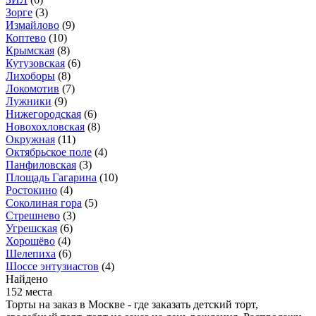
Зорге
(3)
Измайлово
(9)
Коптево
(10)
Крымская
(8)
Кутузовская
(6)
Лихоборы
(8)
Локомотив
(7)
Лужники
(9)
Нижегородская
(6)
Новохохловская
(8)
Окружная
(11)
Октябрьское поле
(4)
Панфиловская
(3)
Площадь Гагарина
(10)
Ростокино
(4)
Соколиная гора
(5)
Стрешнево
(3)
Угрешская
(6)
Хорошёво
(4)
Шелепиха
(6)
Шоссе энтузиастов
(4)
Найдено
152 места
Торты на заказ в Москве - где заказать детский торт,