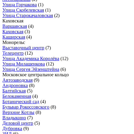
Улица Горчакова
(1)
Улица Скобелевская
(1)
Улица Старокачаловская
(2)
Каховская
Варшавская
(4)
Каховская
(3)
Каширская
(4)
Монорельс
Выставочный центр
(7)
Телецентр
(12)
Улица Академика Королёва
(12)
Улица Милашенкова
(12)
Улица Сергея Эйзенштейна
(6)
Московское центральное кольцо
Автозаводская
(9)
Андроновка
(8)
Балтийская
(5)
Белокаменная
(4)
Ботанический сад
(4)
Бульвар Рокоссовского
(8)
Верхние Котлы
(8)
Владыкино
(7)
Деловой центр
(5)
Дубровка
(9)
ЗИЛ
(6)