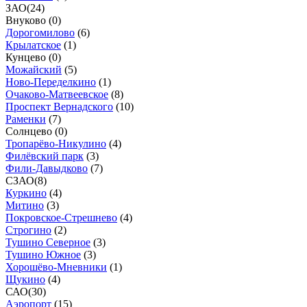
ЗАО
(
24
)
Внуково (
0
)
Дорогомилово
(
6
)
Крылатское
(
1
)
Кунцево (
0
)
Можайский
(
5
)
Ново-Переделкино
(
1
)
Очаково-Матвеевское
(
8
)
Проспект Вернадского
(
10
)
Раменки
(
7
)
Солнцево (
0
)
Тропарёво-Никулино
(
4
)
Филёвский парк
(
3
)
Фили-Давыдково
(
7
)
СЗАО
(
8
)
Куркино
(
4
)
Митино
(
3
)
Покровское-Стрешнево
(
4
)
Строгино
(
2
)
Тушино Северное
(
3
)
Тушино Южное
(
3
)
Хорошёво-Мневники
(
1
)
Щукино
(
4
)
САО
(
30
)
Аэропорт
(
15
)