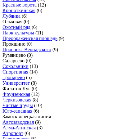
Красные ворота
(12)
Кропоткинская
(6)
Лубянка
(6)
Ольховая
(0)
Охотный ряд
(6)
Парк культуры
(11)
Преображенская площадь
(9)
Прокшино
(0)
Проспект Вернадского
(9)
Румянцево
(0)
Саларьево
(0)
Сокольники
(13)
Спортивная
(14)
Тропарёво
(5)
Университет
(8)
Филатов Луг
(0)
Фрунзенская
(12)
Черкизовская
(8)
Чистые пруды
(10)
Юго-западная
(6)
Замоскворецкая линия
Автозаводская
(9)
Алма-Атинская
(3)
Аэропорт
(6)
Беломорская
(5)