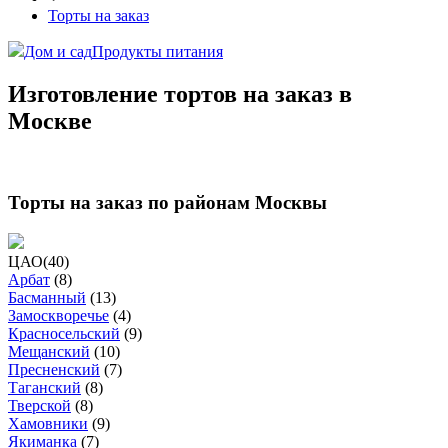
Торты на заказ
Дом и сад
Продукты питания
Изготовление тортов на заказ в
Москве
Торты на заказ по районам Москвы
ЦАО
(
40
)
Арбат
(
8
)
Басманный
(
13
)
Замоскворечье
(
4
)
Красносельский
(
9
)
Мещанский
(
10
)
Пресненский
(
7
)
Таганский
(
8
)
Тверской
(
8
)
Хамовники
(
9
)
Якиманка
(
7
)