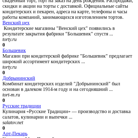
свадебный торт, торт на заказ на день рождения. Распродажи,
скидки и акции на торты с доставкой. Официальные сайты
кондитерских и пекарен, адреса на карте, телефоны и часы
работы компаний, занимающихся изготовлением тортов.
Венский цех
Кондитерские магазины "Венский цех" появились в
результате закрытия фабрики "Большевик" спустя ...
torty.ru
0
Большевик
Магазин при кондитерской фабрике "Большевик" предлагает
широкий ассортимент кондитерских ...
torty.ru
0
Добрынинский
Комбинат кондитерских изделий "Добрынинский" был
основан в далеком 1914-м году и на сегодняшний ...
tort-m.ru
0
Русские традиции
Кулинария «Русские Традиции» — производство и доставка
салатов, кулинарии и выпечки ...
salatov.net
0
Арт-Пекарь