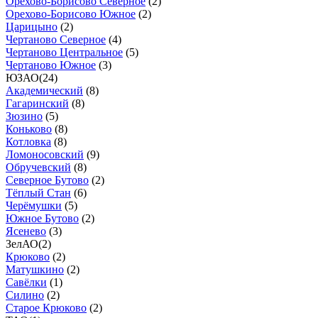
Орехово-Борисово Северное
(
2
)
Орехово-Борисово Южное
(
2
)
Царицыно
(
2
)
Чертаново Северное
(
4
)
Чертаново Центральное
(
5
)
Чертаново Южное
(
3
)
ЮЗАО
(
24
)
Академический
(
8
)
Гагаринский
(
8
)
Зюзино
(
5
)
Коньково
(
8
)
Котловка
(
8
)
Ломоносовский
(
9
)
Обручевский
(
8
)
Северное Бутово
(
2
)
Тёплый Стан
(
6
)
Черёмушки
(
5
)
Южное Бутово
(
2
)
Ясенево
(
3
)
ЗелАО
(
2
)
Крюково
(
2
)
Матушкино
(
2
)
Савёлки
(
1
)
Силино
(
2
)
Старое Крюково
(
2
)