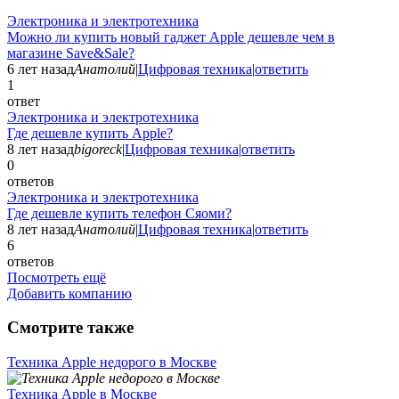
Электроника и электротехника
Можно ли купить новый гаджет Apple дешевле чем в
магазине Save&Sale?
6 лет назад
Анатолий
|
Цифровая техника
|
ответить
1
ответ
Электроника и электротехника
Где дешевле купить Apple?
8 лет назад
bigoreck
|
Цифровая техника
|
ответить
0
ответов
Электроника и электротехника
Где дешевле купить телефон Сяоми?
8 лет назад
Анатолий
|
Цифровая техника
|
ответить
6
ответов
Посмотреть ещё
Добавить компанию
Смотрите также
Техника Apple недорого в Москве
Техника Apple в Москве