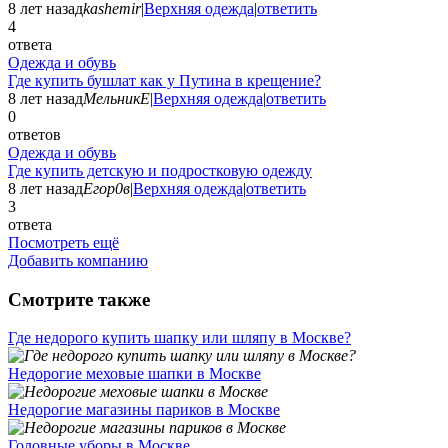
8 лет назад
kashemir
|
Верхняя одежда
|
ответить
4
ответа
Одежда и обувь
Где купить бушлат как у Путина в крещение?
8 лет назад
МельникЕ
|
Верхняя одежда
|
ответить
0
ответов
Одежда и обувь
Где купить детскую и подростковую одежду
8 лет назад
Егор0в
|
Верхняя одежда
|
ответить
3
ответа
Посмотреть ещё
Добавить компанию
Смотрите также
Где недорого купить шапку или шляпу в Москве?
Недорогие меховые шапки в Москве
Недорогие магазины париков в Москве
Головные уборы в Москве