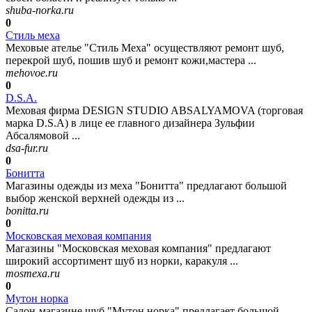
shuba-norka.ru
0
Стиль меха
Меховые ателье "Стиль Меха" осуществляют ремонт шуб,
перекрой шуб, пошив шуб и ремонт кожи,мастера ...
mehovoe.ru
0
D.S.A.
Меховая фирма DESIGN STUDIO ABSALYAMOVA (торговая
марка D.S.A) в лице ее главного дизайнера Зульфии
Абсалямовой ...
dsa-fur.ru
0
Бонитта
Магазины одежды из меха "Бонитта" предлагают большой
выбор женской верхней одежды из ...
bonitta.ru
0
Московская меховая компания
Магазины "Московская меховая компания" предлагают
широкий ассортимент шуб из норки, каракуля ...
mosmexa.ru
0
Мутон норка
Салон-магазине шуб "Мутон норка" предлагает большой