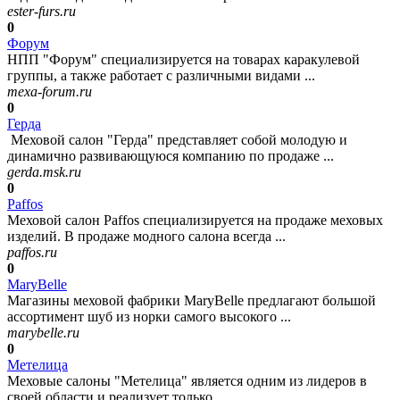
ester-furs.ru
0
Форум
НПП "Форум" специализируется на товарах каракулевой
группы, а также работает с различными видами ...
mexa-forum.ru
0
Герда
Меховой салон "Герда" представляет собой молодую и
динамично развивающуюся компанию по продаже ...
gerda.msk.ru
0
Paffos
Меховой салон Paffos специализируется на продаже меховых
изделий. В продаже модного салона всегда ...
paffos.ru
0
MaryBelle
Магазины меховой фабрики MaryBelle предлагают большой
ассортимент шуб из норки самого высокого ...
marybelle.ru
0
Метелица
Меховые салоны "Метелица" является одним из лидеров в
своей области и реализует только ...