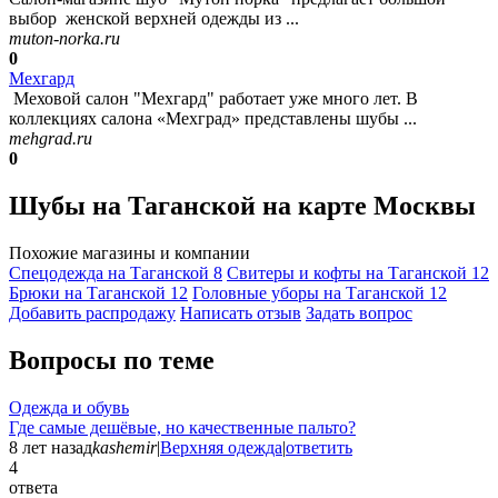
выбор женской верхней одежды из ...
muton-norka.ru
0
Мехгард
Меховой салон "Мехгард" работает уже много лет. В
коллекциях салона «Мехград» представлены шубы ...
mehgrad.ru
0
Шубы на Таганской на карте Москвы
Похожие магазины и компании
Спецодежда на Таганской
8
Свитеры и кофты на Таганской
12
Брюки на Таганской
12
Головные уборы на Таганской
12
Добавить раcпродажу
Написать отзыв
Задать вопрос
Вопросы по теме
Одежда и обувь
Где самые дешёвые, но качественные пальто?
8 лет назад
kashemir
|
Верхняя одежда
|
ответить
4
ответа