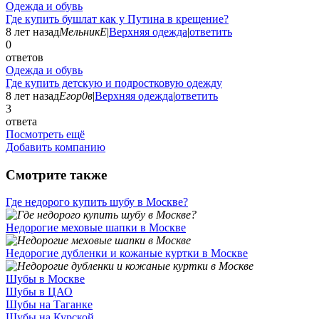
Одежда и обувь
Где купить бушлат как у Путина в крещение?
8 лет назад
МельникЕ
|
Верхняя одежда
|
ответить
0
ответов
Одежда и обувь
Где купить детскую и подростковую одежду
8 лет назад
Егор0в
|
Верхняя одежда
|
ответить
3
ответа
Посмотреть ещё
Добавить компанию
Смотрите также
Где недорого купить шубу в Москве?
Недорогие меховые шапки в Москве
Недорогие дубленки и кожаные куртки в Москве
Шубы в Москве
Шубы в ЦАО
Шубы на Таганке
Шубы на Курской