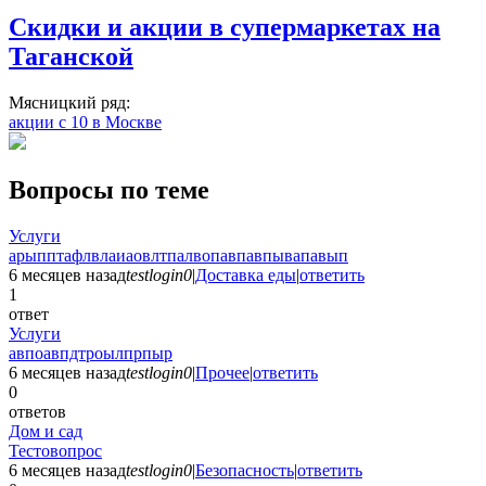
Скидки и акции в супермаркетах на
Таганской
Мясницкий ряд:
акции с 10 в Москве
Вопросы по теме
Услуги
арыпптафлвлаиаовлтпалвопавпавпывапавып
6 месяцев назад
testlogin0
|
Доставка еды
|
ответить
1
ответ
Услуги
авпоавпдтроылпрпыр
6 месяцев назад
testlogin0
|
Прочее
|
ответить
0
ответов
Дом и сад
Тестовопрос
6 месяцев назад
testlogin0
|
Безопасность
|
ответить