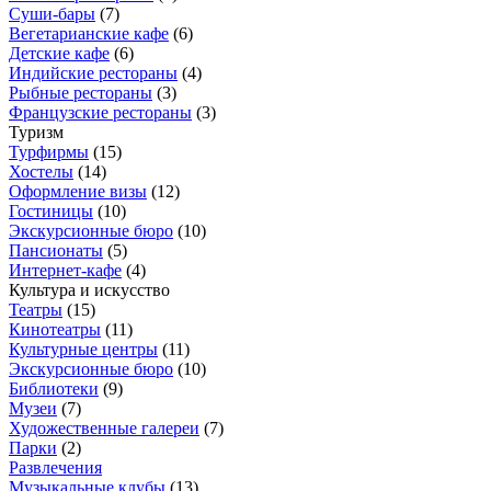
Суши-бары
(
7
)
Вегетарианские кафе
(
6
)
Детские кафе
(
6
)
Индийские рестораны
(
4
)
Рыбные рестораны
(
3
)
Французские рестораны
(
3
)
Туризм
Турфирмы
(
15
)
Хостелы
(
14
)
Оформление визы
(
12
)
Гостиницы
(
10
)
Экскурсионные бюро
(
10
)
Пансионаты
(
5
)
Интернет-кафе
(
4
)
Культура и искусство
Театры
(
15
)
Кинотеатры
(
11
)
Культурные центры
(
11
)
Экскурсионные бюро
(
10
)
Библиотеки
(
9
)
Музеи
(
7
)
Художественные галереи
(
7
)
Парки
(
2
)
Развлечения
Музыкальные клубы
(
13
)