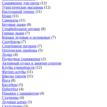
Снаряжение для охоты
(
12
)
Туристические магазины
(
12
)
Настольный теннис
(
11
)
Ножи
(
11
)
Самокаты
(
11
)
Беговые лыжи
(
8
)
Страйкбольное оружие
(
8
)
Горные лыжи
(
7
)
Коньки ледовые и роликовые
(
7
)
Сноуборды
(
7
)
Спортивное питание
(
7
)
Оптические приборы
(
5
)
Лодки
(
4
)
Подводное снаряжение
(
2
)
Активный отдых и занятия спортом
Клубы единоборств
(
12
)
Фитнес-клубы
(
11
)
Школы танцев
(
11
)
Йога
(
8
)
Бассейны
(
5
)
Пейнтбол
(
4
)
Прыжки с парашютом
(
4
)
Стадионы
(
4
)
Ледовые катки
(
3
)
Скалодромы
(
3
)