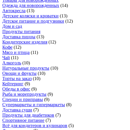
Товары для новорожденных
Одежда для новорожденных
(
14
)
Автокресла
(
13
)
Детские коляски и кроватки
(
13
)
Детское питание и подгузники
(
12
)
Дом и сад
Продукты питания
Доставка пиццы
(
13
)
Кондитерские изделия
(
12
)
Кофе
(
12
)
Мясо и птица
(
11
)
Чай
(
11
)
Алкоголь
(
10
)
Натуральные продукты
(
10
)
Овощи и фрукты
(
10
)
Торты на заказ
(
10
)
Кейтеринг
(
9
)
Обеды в офис
(
9
)
Рыба и морепродукты
(
9
)
Специи и приправы
(
9
)
Супермаркеты и гипермаркеты
(
8
)
Доставка суши
(
7
)
Продукты для диабетиков
(
7
)
Спортивное питание
(
7
)
Всё для кондитеров и кулинаров
(
5
)