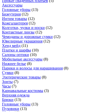
Прокат свадебных платьев
(
5
)
Аксессуары
Головные уборы
(
13
)
Бижутерия
(
12
)
Интим товары
(
12
)
Кожгалантерея
(
12
)
Колготки, чулки и носки
(
12
)
Контактные линзы
(
12
)
Чемоданы и дорожные сумки
(
12
)
Ювелирные украшения
(
12
)
Хенд мейд
(
11
)
Платки и шарфы
(
10
)
Салоны оптики
(
10
)
Мобильные аксессуары
(
8
)
Нижнее белье
(
8
)
Парики и волосы для наращивания
(
8
)
Сумки
(
8
)
Эзотерические товары
(
8
)
Зонты
(
7
)
Часы
(
7
)
Карнавальные костюмы
(
3
)
Верхняя одежда
Брюки
(
13
)
Головные уборы
(
13
)
Пуховики
(
13
)