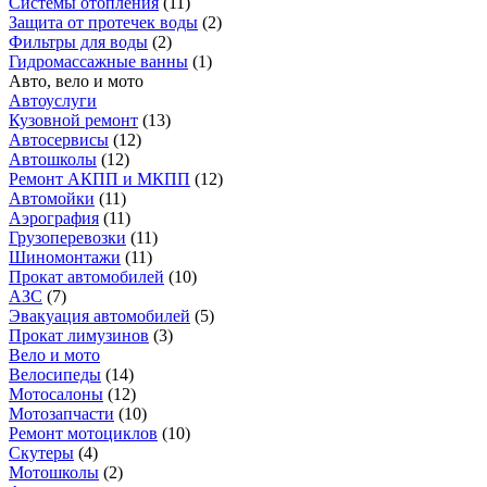
Системы отопления
(
11
)
Защита от протечек воды
(
2
)
Фильтры для воды
(
2
)
Гидромассажные ванны
(
1
)
Авто, вело и мото
Автоуслуги
Кузовной ремонт
(
13
)
Автосервисы
(
12
)
Автошколы
(
12
)
Ремонт АКПП и МКПП
(
12
)
Автомойки
(
11
)
Аэрография
(
11
)
Грузоперевозки
(
11
)
Шиномонтажи
(
11
)
Прокат автомобилей
(
10
)
АЗС
(
7
)
Эвакуация автомобилей
(
5
)
Прокат лимузинов
(
3
)
Вело и мото
Велосипеды
(
14
)
Мотосалоны
(
12
)
Мотозапчасти
(
10
)
Ремонт мотоциклов
(
10
)
Скутеры
(
4
)
Мотошколы
(
2
)