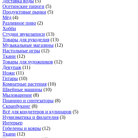
Доставка воды
(
5
)
Осетинские пироги
(
5
)
Продуктовые рынки
(
5
)
Мёд
(
4
)
Разливное пиво
(
2
)
Хобби
Студии звукозаписи
(
13
)
Товары для рукоделия
(
13
)
Музыкальные магазины
(
12
)
Настольные игры
(
12
)
Ткани
(
12
)
Товары для художников
(
12
)
Декупаж
(
11
)
Ножи
(
11
)
Гитары
(
10
)
Комнатные растения
(
10
)
Швейные машины
(
10
)
Мыловарение
(
8
)
Пианино и синтезаторы
(
8
)
Скрапбукинг
(
8
)
Всё для кондитеров и кулинаров
(
5
)
Нумизматика и филателия
(
3
)
Интерьер
Гобелены и ковры
(
12
)
Ткани
(
12
)