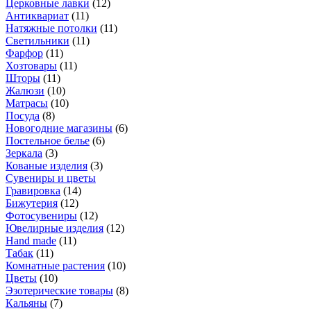
Церковные лавки
(
12
)
Антиквариат
(
11
)
Натяжные потолки
(
11
)
Светильники
(
11
)
Фарфор
(
11
)
Хозтовары
(
11
)
Шторы
(
11
)
Жалюзи
(
10
)
Матрасы
(
10
)
Посуда
(
8
)
Новогодние магазины
(
6
)
Постельное белье
(
6
)
Зеркала
(
3
)
Кованые изделия
(
3
)
Сувениры и цветы
Гравировка
(
14
)
Бижутерия
(
12
)
Фотосувениры
(
12
)
Ювелирные изделия
(
12
)
Hand made
(
11
)
Табак
(
11
)
Комнатные растения
(
10
)
Цветы
(
10
)
Эзотерические товары
(
8
)
Кальяны
(
7
)