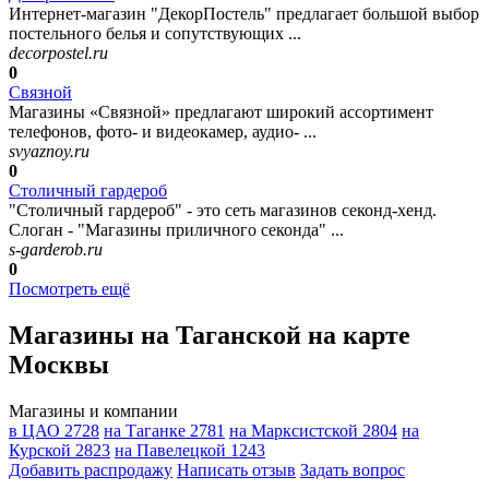
Интернет-магазин "ДекорПостель" предлагает большой выбор
постельного белья и сопутствующих ...
decorpostel.ru
0
Связной
Магазины «Связной» предлагают широкий ассортимент
телефонов, фото- и видеокамер, аудио- ...
svyaznoy.ru
0
Столичный гардероб
"Столичный гардероб" - это сеть магазинов секонд-хенд.
Слоган - "Магазины приличного секонда" ...
s-garderob.ru
0
Посмотреть ещё
Магазины на Таганской на карте
Москвы
Магазины и компании
в ЦАО
2728
на Таганке
2781
на Марксистской
2804
на
Курской
2823
на Павелецкой
1243
Добавить раcпродажу
Написать отзыв
Задать вопрос