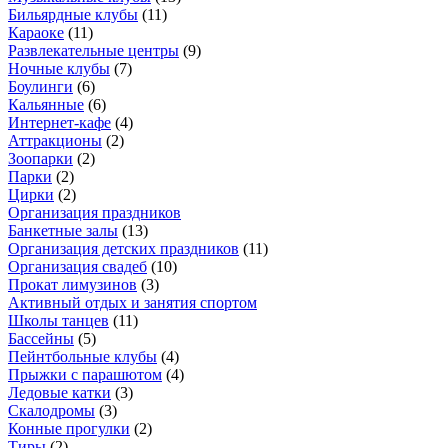
Бильярдные клубы
(
11
)
Караоке
(
11
)
Развлекательные центры
(
9
)
Ночные клубы
(
7
)
Боулинги
(
6
)
Кальянные
(
6
)
Интернет-кафе
(
4
)
Аттракционы
(
2
)
Зоопарки
(
2
)
Парки
(
2
)
Цирки
(
2
)
Организация праздников
Банкетные залы
(
13
)
Организация детских праздников
(
11
)
Организация свадеб
(
10
)
Прокат лимузинов
(
3
)
Активный отдых и занятия спортом
Школы танцев
(
11
)
Бассейны
(
5
)
Пейнтбольные клубы
(
4
)
Прыжки с парашютом
(
4
)
Ледовые катки
(
3
)
Скалодромы
(
3
)
Конные прогулки
(
2
)
Тиры
(
2
)