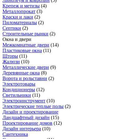
Линолеум и ковролин
(
5
)
Крепеж и метизы
(
4
)
Металлопрокат
(
3
)
Краски и лаки
(
2
)
Пиломатериалы
(
2
)
Септики
(
2
)
Строительные рынки
(
2
)
Окна и двери
Межкомнатные двери
(
14
)
Пластиковые окна
(
11
)
Шторы
(
11
)
Жалюзи
(
10
)
Металлические двери
(
9
)
Деревянные окна
(
8
)
Ворота и рольставни
(
2
)
Электротовары
Кондиционеры
(
12
)
Светильники
(
11
)
Электроинструмент
(
10
)
Электрические теплые полы
(
2
)
Дизайн и проектирование
Ландшафтный дизайн
(
15
)
Проектирование домов
(
12
)
Дизайн интерьера
(
10
)
Сантехника