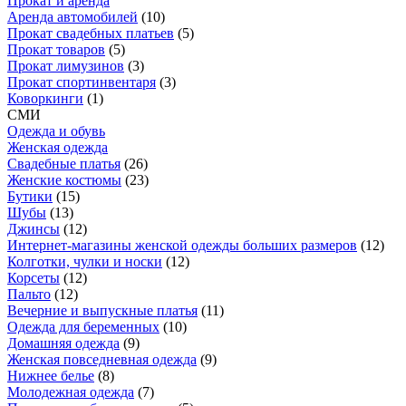
Прокат и аренда
Аренда автомобилей
(
10
)
Прокат свадебных платьев
(
5
)
Прокат товаров
(
5
)
Прокат лимузинов
(
3
)
Прокат спортинвентаря
(
3
)
Коворкинги
(
1
)
СМИ
Одежда и обувь
Женская одежда
Свадебные платья
(
26
)
Женские костюмы
(
23
)
Бутики
(
15
)
Шубы
(
13
)
Джинсы
(
12
)
Интернет-магазины женской одежды больших размеров
(
12
)
Колготки, чулки и носки
(
12
)
Корсеты
(
12
)
Пальто
(
12
)
Вечерние и выпускные платья
(
11
)
Одежда для беременных
(
10
)
Домашняя одежда
(
9
)
Женская повседневная одежда
(
9
)
Нижнее белье
(
8
)
Молодежная одежда
(
7
)