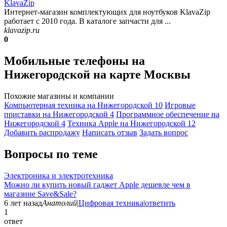
KlavaZip
Интернет-магазин комплектующих для ноутбуков KlavaZip
работает с 2010 года. В каталоге запчасти для ...
klavazip.ru
0
Мобильные телефоны на
Нижегородской на карте Москвы
Похожие магазины и компании
Компьютерная техника на Нижегородской
10
Игровые
приставки на Нижегородской
4
Программное обеспечение на
Нижегородской
4
Техника Apple на Нижегородской
12
Добавить раcпродажу
Написать отзыв
Задать вопрос
Вопросы по теме
Электроника и электротехника
Можно ли купить новый гаджет Apple дешевле чем в
магазине Save&Sale?
6 лет назад
Анатолий
|
Цифровая техника
|
ответить
1
ответ