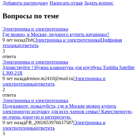
Добавить раcпродажу
Написать отзыв
Задать вопрос
Вопросы по теме
Электроника и электротехника
Где можно, в Москве, недорого купить наушники?
9 лет назад
Tish
|
Электроника и электротехника
|
Цифровая
техника
|
ответить
3
ответа
Электроника и электротехника
Здравствуйте ! Нужна клавиатура для ноутбука Toshiba Satellite
L300-21R
9 лет назад
denisov.m2410@mail.ru
|
Электроника и
электротехника
|
ответить
2
ответа
Электроника и электротехника
Подскажите, пожалуйста, где в Москве можно купить
электронную игрушку для всех членов семьи? Качественную,
не очень дорогую и интересную.
9 лет назад
FB_2002653976637587
|
Электроника и
электротехника
|
ответить
3