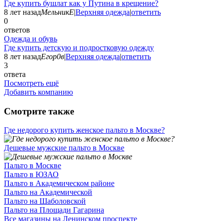
Где купить бушлат как у Путина в крещение?
8 лет назад
МельникЕ
|
Верхняя одежда
|
ответить
0
ответов
Одежда и обувь
Где купить детскую и подростковую одежду
8 лет назад
Егор0в
|
Верхняя одежда
|
ответить
3
ответа
Посмотреть ещё
Добавить компанию
Смотрите также
Где недорого купить женское пальто в Москве?
Дешевые мужские пальто в Москве
Пальто в Москве
Пальто в ЮЗАО
Пальто в Академическом районе
Пальто на Академической
Пальто на Шаболовской
Пальто на Площади Гагарина
Все магазины на Ленинском проспекте