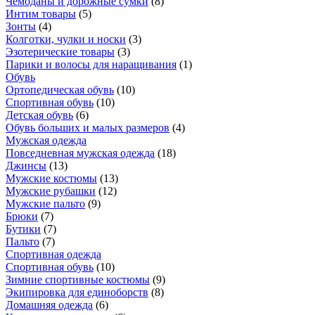
Чемоданы и дорожные сумки
(
8
)
Интим товары
(
5
)
Зонты
(
4
)
Колготки, чулки и носки
(
3
)
Эзотерические товары
(
3
)
Парики и волосы для наращивания
(
1
)
Обувь
Ортопедическая обувь
(
10
)
Спортивная обувь
(
10
)
Детская обувь
(
6
)
Обувь больших и малых размеров
(
4
)
Мужская одежда
Повседневная мужская одежда
(
18
)
Джинсы
(
13
)
Мужские костюмы
(
13
)
Мужские рубашки
(
12
)
Мужские пальто
(
9
)
Брюки
(
7
)
Бутики
(
7
)
Пальто
(
7
)
Спортивная одежда
Спортивная обувь
(
10
)
Зимние спортивные костюмы
(
9
)
Экипировка для единоборств
(
8
)
Домашняя одежда
(
6
)