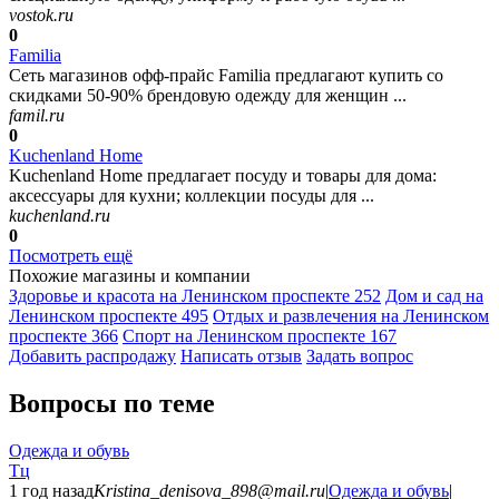
vostok.ru
0
Familia
Сеть магазинов офф-прайс Familia предлагают купить со
скидками 50-90% брендовую одежду для женщин ...
famil.ru
0
Kuchenland Home
Kuchenland Home предлагает посуду и товары для дома:
аксессуары для кухни; коллекции посуды для ...
kuchenland.ru
0
Посмотреть ещё
Похожие магазины и компании
Здоровье и красота на Ленинском проспекте
252
Дом и сад на
Ленинском проспекте
495
Отдых и развлечения на Ленинском
проспекте
366
Спорт на Ленинском проспекте
167
Добавить раcпродажу
Написать отзыв
Задать вопрос
Вопросы по теме
Одежда и обувь
Тц
1 год назад
Kristina_denisova_898@mail.ru
|
Одежда и обувь
|