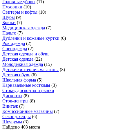
Головные уборы
(
11
)
Пуховики
(
10
)
Свитеры и кофты
(
10
)
Шубы
(
9
)
Брюки
(
7
)
Медицинская одежда
(
7
)
Пальто
(
7
)
Дубленки и кожаные куртки
(
6
)
Рок одежда
(
2
)
Спецодежда
(
2
)
Детская одежда и обувь
Детская одежда
(
22
)
Молодежная одежда
(
15
)
Детские интернет-магазины
(
8
)
Детская обувь
(
6
)
Школьная форма
(
5
)
Карнавальные костюмы
(
3
)
Стоки, дисконты и рынки
Дисконты
(
8
)
Сток-центры
(
8
)
Винтаж
(
7
)
Комиссионные магазины
(
7
)
Секонд-хенды
(
6
)
Шоурумы
(
3
)
Найдено 403 места