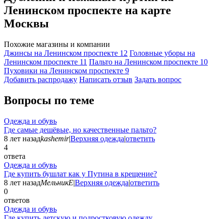
Ленинском проспекте на карте
Москвы
Похожие магазины и компании
Джинсы на Ленинском проспекте
12
Головные уборы на
Ленинском проспекте
11
Пальто на Ленинском проспекте
10
Пуховики на Ленинском проспекте
9
Добавить раcпродажу
Написать отзыв
Задать вопрос
Вопросы по теме
Одежда и обувь
Где самые дешёвые, но качественные пальто?
8 лет назад
kashemir
|
Верхняя одежда
|
ответить
4
ответа
Одежда и обувь
Где купить бушлат как у Путина в крещение?
8 лет назад
МельникЕ
|
Верхняя одежда
|
ответить
0
ответов
Одежда и обувь
Где купить детскую и подростковую одежду