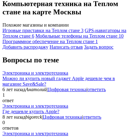
Компьютерная техника на Теплом
стане на карте Москвы
Похожие магазины и компании
Игровые приставки на Теплом стане
3
GPS-навигаторы на
Теплом стане
6
Мобильные телефоны на Теплом стане
10
Программное обеспечение на Теплом стане
1
Добавить раcпродажу
Написать отзыв
Задать вопрос
Вопросы по теме
Электроника и электротехника
Можно ли купить новый гаджет Apple дешевле чем в
магазине Save&Sale?
6 лет назад
Анатолий
|
Цифровая техника
|
ответить
1
ответ
Электроника и электротехника
Где дешевле купить Apple?
8 лет назад
bigoreck
|
Цифровая техника
|
ответить
0
ответов
Электроника и электротехника