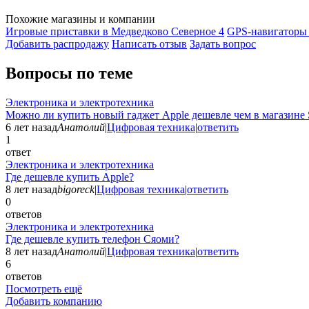
Похожие магазины и компании
Игровые приставки в Медведково Северное
4
GPS-навигаторы
Добавить раcпродажу
Написать отзыв
Задать вопрос
Вопросы по теме
Электроника и электротехника
Можно ли купить новый гаджет Apple дешевле чем в магазине 
6 лет назад
Анатолий
|
Цифровая техника
|
ответить
1
ответ
Электроника и электротехника
Где дешевле купить Apple?
8 лет назад
bigoreck
|
Цифровая техника
|
ответить
0
ответов
Электроника и электротехника
Где дешевле купить телефон Сяоми?
8 лет назад
Анатолий
|
Цифровая техника
|
ответить
6
ответов
Посмотреть ещё
Добавить компанию