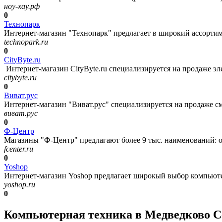
ноу-хау.рф
0
Технопарк
Интернет-магазин "Технопарк" предлагает в широкий ассортим
technopark.ru
0
CityByte.ru
Интернет-магазин CityByte.ru специализируется на продаже э
citybyte.ru
0
Виват.рус
Интернет-магазин "Виват.рус" специализируется на продаже см
виват.рус
0
Ф-Центр
Магазины "Ф-Центр" предлагают более 9 тыс. наименований: от
fcenter.ru
0
Yoshop
Интернет-магазин Yoshop предлагает широкый выбор компьюте
yoshop.ru
0
Компьютерная техника в Медведково С