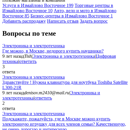
Похожие магазины и компании
Услуги в Измайлово Восточное
199
Торговые центры в
Измайлово Восточное
10
Авто, вело и мото в Измайлово
Восточное
85
Бизнес-центры в Измайлово Восточное
1
Добавить раcпродажу
Написать отзыв
Задать вопрос
Вопросы по теме
Электроника и электротехника
Где можно, в Москве, недорого купить наушники?
9 лет назад
Tish
|
Электроника и электротехника
|
Цифровая
техника
|
ответить
3
ответа
Электроника и электротехника
Здравствуйте ! Нужна клавиатура для ноутбука Toshiba Satellite
L300-21R
9 лет назад
denisov.m2410@mail.ru
|
Электроника и
электротехника
|
ответить
2
ответа
Электроника и электротехника
Подскажите, пожалуйста, где в Москве можно купить
электронную игрушку для всех членов семьи? Качественную,
не очень дорогую и интересную.