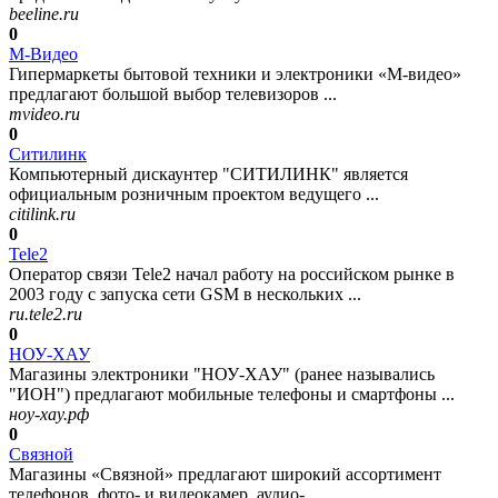
beeline.ru
0
М-Видео
Гипермаркеты бытовой техники и электроники «М-видео»
предлагают большой выбор телевизоров ...
mvideo.ru
0
Ситилинк
Компьютерный дискаунтер "СИТИЛИНК" является
официальным розничным проектом ведущего ...
citilink.ru
0
Tele2
Оператор связи Tele2 начал работу на российском рынке в
2003 году с запуска сети GSM в нескольких ...
ru.tele2.ru
0
НОУ-ХАУ
Магазины электроники "НОУ-ХАУ" (ранее назывались
"ИОН") предлагают мобильные телефоны и смартфоны ...
ноу-хау.рф
0
Связной
Магазины «Связной» предлагают широкий ассортимент
телефонов, фото- и видеокамер, аудио- ...