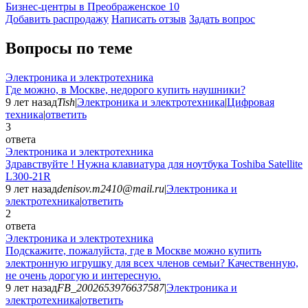
Бизнес-центры в Преображенское
10
Добавить раcпродажу
Написать отзыв
Задать вопрос
Вопросы по теме
Электроника и электротехника
Где можно, в Москве, недорого купить наушники?
9 лет назад
Tish
|
Электроника и электротехника
|
Цифровая
техника
|
ответить
3
ответа
Электроника и электротехника
Здравствуйте ! Нужна клавиатура для ноутбука Toshiba Satellite
L300-21R
9 лет назад
denisov.m2410@mail.ru
|
Электроника и
электротехника
|
ответить
2
ответа
Электроника и электротехника
Подскажите, пожалуйста, где в Москве можно купить
электронную игрушку для всех членов семьи? Качественную,
не очень дорогую и интересную.
9 лет назад
FB_2002653976637587
|
Электроника и
электротехника
|
ответить