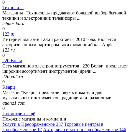
0
Техносила
Магазины «Техносила» предлагают большой выбор бытовой
техники и электроники: телевизоры ...
tehnosila.ru
0
123.ru
Интернет-магазин 123.ru работает с 2010 года. Является
авторизованным партнером таких компаний как Apple ...
123.ru
0
220 Вольт
Сеть магазинов электроинструментов "220 Вольт" предлагает
широкий ассортимент инструментов (дрели ...
220-volt.ru
0
Кварц
Магазин "Кварц" предлагает звукосниматели для
музыкальных инструментов, радиодетали, различные ...
quartz1.com
0
Посмотреть ещё
Похожие магазины и компании
Услуги в Преображенское
387
Торговые центры в
Преображенское
12
Авто, вело и мото в Преображенское
146