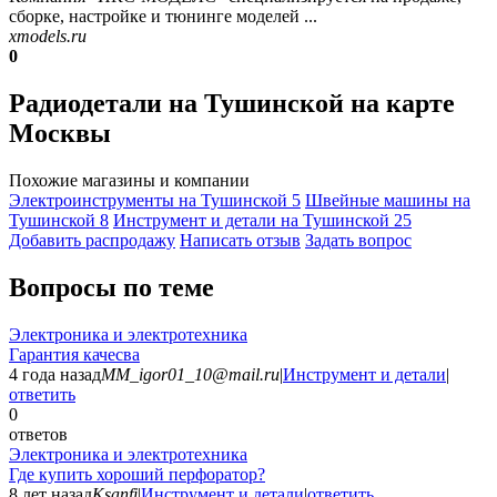
сборке, настройке и тюнинге моделей ...
xmodels.ru
0
Радиодетали на Тушинской на карте
Москвы
Похожие магазины и компании
Электроинструменты на Тушинской
5
Швейные машины на
Тушинской
8
Инструмент и детали на Тушинской
25
Добавить раcпродажу
Написать отзыв
Задать вопрос
Вопросы по теме
Электроника и электротехника
Гарантия качесва
4 года назад
MM_igor01_10@mail.ru
|
Инструмент и детали
|
ответить
0
ответов
Электроника и электротехника
Где купить хороший перфоратор?
8 лет назад
Ksanfi
|
Инструмент и детали
|
ответить