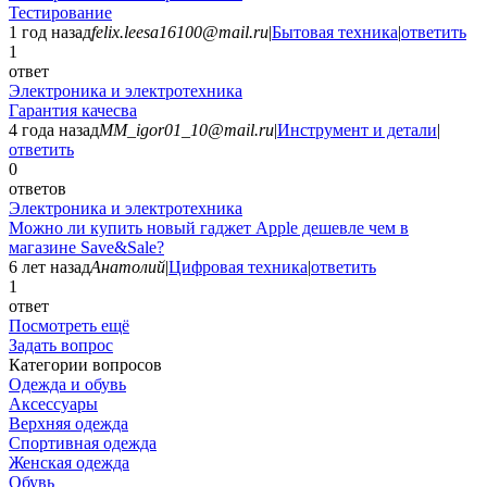
Тестирование
1 год назад
felix.leesa16100@mail.ru
|
Бытовая техника
|
ответить
1
ответ
Электроника и электротехника
Гарантия качесва
4 года назад
MM_igor01_10@mail.ru
|
Инструмент и детали
|
ответить
0
ответов
Электроника и электротехника
Можно ли купить новый гаджет Apple дешевле чем в
магазине Save&Sale?
6 лет назад
Анатолий
|
Цифровая техника
|
ответить
1
ответ
Посмотреть ещё
Задать вопрос
Категории вопросов
Одежда и обувь
Аксессуары
Верхняя одежда
Спортивная одежда
Женская одежда
Обувь