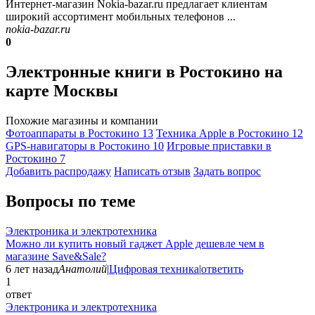
Интернет-магазин Nokia-bаzar.ru предлагает клиентам
широкий ассортимент мобильных телефонов ...
nokia-bazar.ru
0
Электронные книги в Ростокино на
карте Москвы
Похожие магазины и компании
Фотоаппараты в Ростокино
13
Техника Apple в Ростокино
12
GPS-навигаторы в Ростокино
10
Игровые приставки в
Ростокино
7
Добавить раcпродажу
Написать отзыв
Задать вопрос
Вопросы по теме
Электроника и электротехника
Можно ли купить новый гаджет Apple дешевле чем в
магазине Save&Sale?
6 лет назад
Анатолий
|
Цифровая техника
|
ответить
1
ответ
Электроника и электротехника