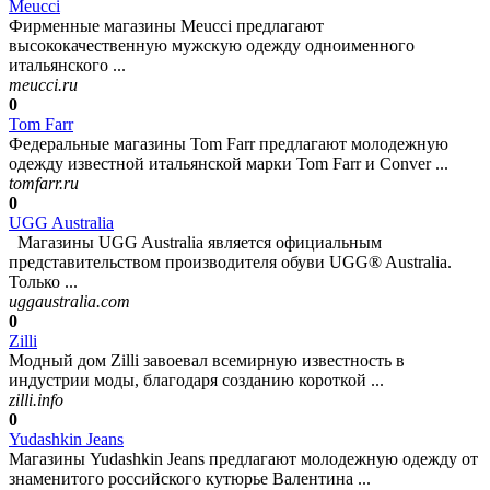
Meucci
Фирменные магазины Meucci предлагают
высококачественную мужскую одежду одноименного
итальянского ...
meucci.ru
0
Tom Farr
Федеральные магазины Tom Farr предлагают молодежную
одежду известной итальянской марки Tom Farr и Conver ...
tomfarr.ru
0
UGG Australia
Магазины UGG Australia является официальным
представительством производителя обуви UGG® Australia.
Только ...
uggaustralia.com
0
Zilli
Модный дом Zilli завоевал всемирную известность в
индустрии моды, благодаря созданию короткой ...
zilli.info
0
Yudashkin Jeans
Магазины Yudashkin Jeans предлагают молодежную одежду от
знаменитого российского кутюрье Валентина ...