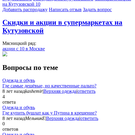
на Кутузовской
10
Добавить раcпродажу
Написать отзыв
Задать вопрос
Скидки и акции в супермаркетах на
Кутузовской
Мясницкий ряд:
акции с 10 в Москве
Вопросы по теме
Одежда и обувь
Где самые дешёвые, но качественные пальто?
8 лет назад
kashemir
|
Верхняя одежда
|
ответить
4
ответа
Одежда и обувь
Где купить бушлат как у Путина в крещение?
8 лет назад
МельникЕ
|
Верхняя одежда
|
ответить
0
ответов
Одежда и обувь