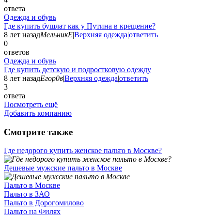
ответа
Одежда и обувь
Где купить бушлат как у Путина в крещение?
8 лет назад
МельникЕ
|
Верхняя одежда
|
ответить
0
ответов
Одежда и обувь
Где купить детскую и подростковую одежду
8 лет назад
Егор0в
|
Верхняя одежда
|
ответить
3
ответа
Посмотреть ещё
Добавить компанию
Смотрите также
Где недорого купить женское пальто в Москве?
Дешевые мужские пальто в Москве
Пальто в Москве
Пальто в ЗАО
Пальто в Дорогомилово
Пальто на Филях