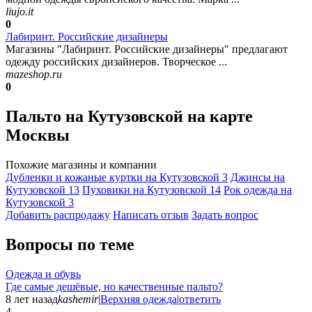
liujo.it
0
Лабиринт. Российские дизайнеры
Магазины "Лабиринт. Российские дизайнеры" предлагают
одежду российских дизайнеров. Творческое ...
mazeshop.ru
0
Пальто на Кутузовской на карте
Москвы
Похожие магазины и компании
Дубленки и кожаные куртки на Кутузовской
3
Джинсы на
Кутузовской
13
Пуховики на Кутузовской
14
Рок одежда на
Кутузовской
3
Добавить раcпродажу
Написать отзыв
Задать вопрос
Вопросы по теме
Одежда и обувь
Где самые дешёвые, но качественные пальто?
8 лет назад
kashemir
|
Верхняя одежда
|
ответить
4