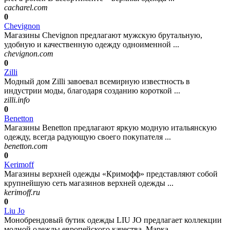
cacharel.com
0
Chevignon
Магазины Chevignon предлагают мужскую брутальную,
удобную и качественную одежду одноименной ...
chevignon.com
0
Zilli
Модный дом Zilli завоевал всемирную известность в
индустрии моды, благодаря созданию короткой ...
zilli.info
0
Benetton
Магазины Benetton предлагают яркую модную итальянскую
одежду, всегда радующую своего покупателя ...
benetton.com
0
Kerimoff
Магазины верхней одежды «Кримофф» представляют собой
крупнейшую сеть магазинов верхней одежды ...
kerimoff.ru
0
Liu Jo
Монобрендовый бутик одежды LIU JO предлагает коллекции
модной одежды европейского качества. Марка ...