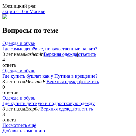
Мясницкий ряд:
акции с 10 в Москве
Вопросы по теме
Одежда и обувь
Где самые дешёвые, но качественные пальто?
8 лет назад
kashemir
|
Верхняя одежда
|
ответить
4
ответа
Одежда и обувь
Где купить бушлат как у Путина в крещение?
8 лет назад
МельникЕ
|
Верхняя одежда
|
ответить
0
ответов
Одежда и обувь
Где купить детскую и подростковую одежду
8 лет назад
Егор0в
|
Верхняя одежда
|
ответить
3
ответа
Посмотреть ещё
Добавить компанию