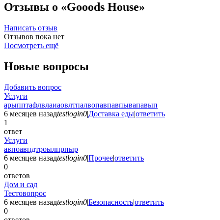
Отзывы о «Gooods House»
Написать отзыв
Отзывов пока нет
Посмотреть ещё
Новые вопросы
Добавить вопрос
Услуги
арыпптафлвлаиаовлтпалвопавпавпывапавып
6 месяцев назад
testlogin0
|
Доставка еды
|
ответить
1
ответ
Услуги
авпоавпдтроылпрпыр
6 месяцев назад
testlogin0
|
Прочее
|
ответить
0
ответов
Дом и сад
Тестовопрос
6 месяцев назад
testlogin0
|
Безопасность
|
ответить
0
ответов