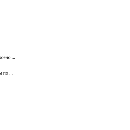
оено ...
по ...