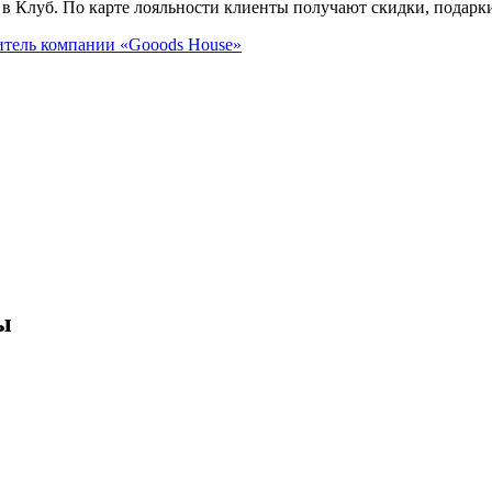
 в Клуб. По карте лояльности клиенты получают скидки, подарк
итель
компании «Gooods House»
ы