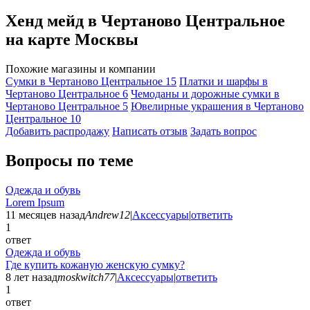
Хенд мейд в Чертаново Центральное
на карте Москвы
Похожие магазины и компании
Сумки в Чертаново Центральное
15
Платки и шарфы в
Чертаново Центральное
6
Чемоданы и дорожные сумки в
Чертаново Центральное
5
Ювелирные украшения в Чертаново
Центральное
10
Добавить раcпродажу
Написать отзыв
Задать вопрос
Вопросы по теме
Одежда и обувь
Lorem Ipsum
11 месяцев назад
Andrew12
|
Аксессуары
|
ответить
1
ответ
Одежда и обувь
Где купить кожаную женскую сумку?
8 лет назад
moskwitch77
|
Аксессуары
|
ответить
1
ответ