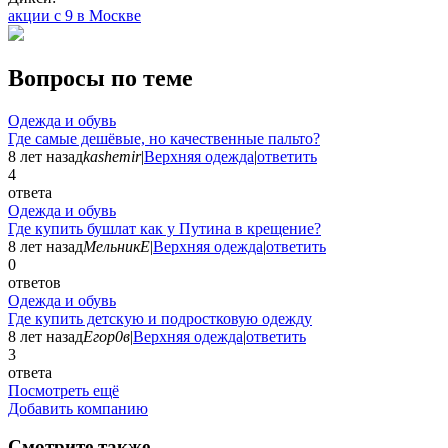
акции с 9 в Москве
Вопросы по теме
Одежда и обувь
Где самые дешёвые, но качественные пальто?
8 лет назад
kashemir
|
Верхняя одежда
|
ответить
4
ответа
Одежда и обувь
Где купить бушлат как у Путина в крещение?
8 лет назад
МельникЕ
|
Верхняя одежда
|
ответить
0
ответов
Одежда и обувь
Где купить детскую и подростковую одежду
8 лет назад
Егор0в
|
Верхняя одежда
|
ответить
3
ответа
Посмотреть ещё
Добавить компанию
Смотрите также