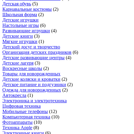
Детская обувь
(
5
)
Карнавальные костюмы
(
2
)
Школьная форма
(
2
)
Детские игрушки
Настольные игры
(
6
)
Развивающие игрушки
(
4
)
Детские книги
(
3
)
Мягкие игрушки
(
1
)
Детский досуг и творчество
Организация детских праздников
(
6
)
Детские развивающие центры
(
4
)
Детские лагеря
(
3
)
Воскресные школы
(
2
)
Товары для новорожденных
Детские коляски и кроватки
(
2
)
Детское питание и подгузники
(
2
)
Одежда для новорожденных
(
2
)
Автокресла
(
1
)
Электроника и электротехника
Цифровая техника
Мобильные телефоны
(
12
)
Компьютерная техника
(
10
)
Фотоаппараты
(
10
)
Техника Apple
(
8
)
Электронные книги
(
6
)