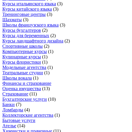
Курсы итальянского языка
(
3
)
Курсы китайского языка
(
3
)
Тренинговые центры
(
3
)
Шахматы
(
3
)
Школы французского языка
(
3
)
Курсы бухгалтеров
(
2
)
Курсы для беременных
(
2
)
Курсы ландшафтного дизайна
(
2
)
Спортивные школы
(
2
)
Компьютерные курсы
(
1
)
Кулинарные курсы
(
1
)
Курсы флористики
(
1
)
Модельные агентства
(
1
)
Театральные студии
(
1
)
Школы вокала
(
1
)
Финансы и страхование
Оценка имущества
(
13
)
Страхование
(
11
)
Бухгалтерские услуги
(
10
)
Банки
(
7
)
Ломбарды
(
4
)
Коллекторские агентства
(
1
)
Бытовые услуги
Ателье
(
14
)
Химчистки и прачечные
(
11
)