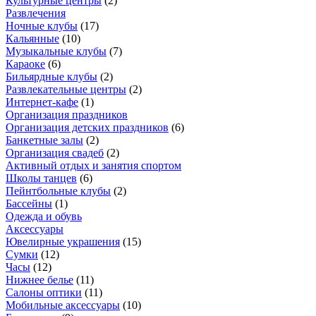
Культурные центры
(
2
)
Развлечения
Ночные клубы
(
17
)
Кальянные
(
10
)
Музыкальные клубы
(
7
)
Караоке
(
6
)
Бильярдные клубы
(
2
)
Развлекательные центры
(
2
)
Интернет-кафе
(
1
)
Организация праздников
Организация детских праздников
(
6
)
Банкетные залы
(
2
)
Организация свадеб
(
2
)
Активный отдых и занятия спортом
Школы танцев
(
6
)
Пейнтбольные клубы
(
2
)
Бассейны
(
1
)
Одежда и обувь
Аксессуары
Ювелирные украшения
(
15
)
Сумки
(
12
)
Часы
(
12
)
Нижнее белье
(
11
)
Салоны оптики
(
11
)
Мобильные аксессуары
(
10
)