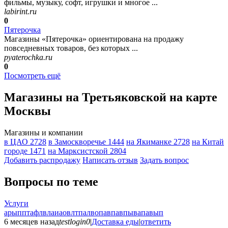
фильмы, музыку, софт, игрушки и многое ...
labirint.ru
0
Пятерочка
Магазины «Пятерочка» ориентирована на продажу
повседневных товаров, без которых ...
pyaterochka.ru
0
Посмотреть ещё
Магазины на Третьяковской на карте
Москвы
Магазины и компании
в ЦАО
2728
в Замоскворечье
1444
на Якиманке
2728
на Китай
городе
1471
на Марксистской
2804
Добавить раcпродажу
Написать отзыв
Задать вопрос
Вопросы по теме
Услуги
арыпптафлвлаиаовлтпалвопавпавпывапавып
6 месяцев назад
testlogin0
|
Доставка еды
|
ответить