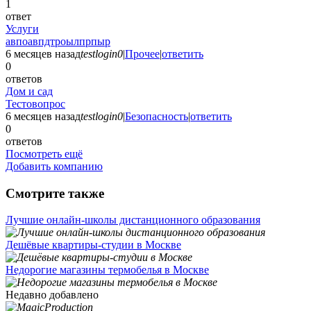
1
ответ
Услуги
авпоавпдтроылпрпыр
6 месяцев назад
testlogin0
|
Прочее
|
ответить
0
ответов
Дом и сад
Тестовопрос
6 месяцев назад
testlogin0
|
Безопасность
|
ответить
0
ответов
Посмотреть ещё
Добавить компанию
Смотрите также
Лучшие онлайн-школы дистанционного образования
Дешёвые квартиры-студии в Москве
Недорогие магазины термобелья в Москве
Недавно добавлено