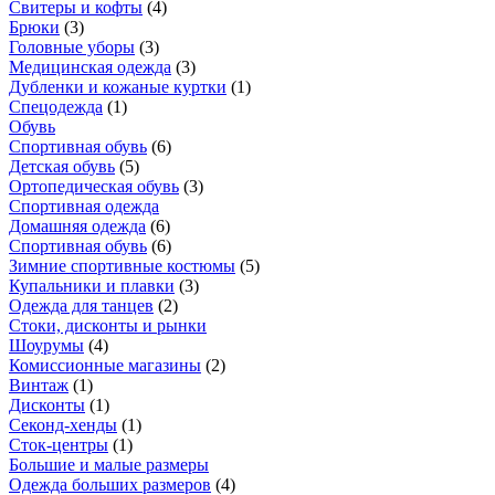
Свитеры и кофты
(
4
)
Брюки
(
3
)
Головные уборы
(
3
)
Медицинская одежда
(
3
)
Дубленки и кожаные куртки
(
1
)
Спецодежда
(
1
)
Обувь
Спортивная обувь
(
6
)
Детская обувь
(
5
)
Ортопедическая обувь
(
3
)
Спортивная одежда
Домашняя одежда
(
6
)
Спортивная обувь
(
6
)
Зимние спортивные костюмы
(
5
)
Купальники и плавки
(
3
)
Одежда для танцев
(
2
)
Стоки, дисконты и рынки
Шоурумы
(
4
)
Комиссионные магазины
(
2
)
Винтаж
(
1
)
Дисконты
(
1
)
Секонд-хенды
(
1
)
Сток-центры
(
1
)
Большие и малые размеры
Одежда больших размеров
(
4
)