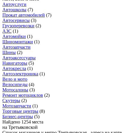
Автоуслуги
Автошколы
(
7
)
Прокат автомобилей
(
7
)
Автосервисы
(
3
)
Грузоперевозки
(
2
)
АЗС
(
1
)
Автомойки
(
1
)
Шиномонтажи
(
1
)
Автозапчасти
Шины
(
2
)
Автоаксессуары
Навигаторы
(
5
)
Автокресла
(
1
)
Автоэлектроника
(
1
)
Вело и мото
Велосипеды
(
4
)
Мотосалоны
(
3
)
Ремонт мотоциклов
(
2
)
Скутеры
(
2
)
Мотозапчасти
(
1
)
Торговые центры
(
8
)
Бизнес-центры
(
5
)
Найдено 1254 места
на Третьяковской
Список магазинов у метро Третьяковская - адреса на карте