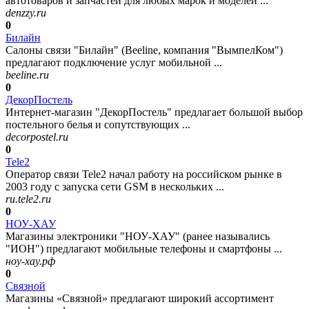
автотоваров и запчастей для любых марок и моделей ...
denzzy.ru
0
Билайн
Салоны связи "Билайн" (Beeline, компания "ВымпелКом")
предлагают подключение услуг мобильной ...
beeline.ru
0
ДекорПостель
Интернет-магазин "ДекорПостель" предлагает большой выбор
постельного белья и сопутствующих ...
decorpostel.ru
0
Tele2
Оператор связи Tele2 начал работу на российском рынке в
2003 году с запуска сети GSM в нескольких ...
ru.tele2.ru
0
НОУ-ХАУ
Магазины электроники "НОУ-ХАУ" (ранее назывались
"ИОН") предлагают мобильные телефоны и смартфоны ...
ноу-хау.рф
0
Связной
Магазины «Связной» предлагают широкий ассортимент