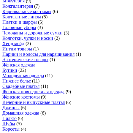
Бижутерия
(
9
)
Кожгалантерея
(
7
)
Карнавальные костюмы
(
6
)
Контактные линзы
(
5
)
Платки и шарфы
(
5
)
Головные уборы
(
3
)
Чемоданы и дорожные сумки
(
3
)
Колготки, чулки и носки
(
2
)
Хенд мейд
(
2
)
Интим товары
(
1
)
Парики и волосы для наращивания
(
1
)
Эзотерические товары
(
1
)
Женская одежда
Бутики
(
22
)
Молодежная одежда
(
11
)
Нижнее белье
(
11
)
Свадебные платья
(
11
)
Женская повседневная одежда
(
9
)
Женские костюмы
(
9
)
Вечерние и выпускные платья
(
6
)
Джинсы
(
6
)
Домашняя одежда
(
6
)
Пальто
(
6
)
Шубы
(
5
)
Корсеты
(
4
)