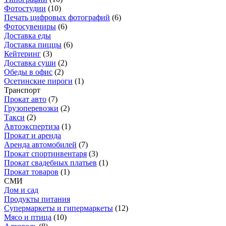
Фотостудии
(
10
)
Печать цифровых фотографий
(
6
)
Фотосувениры
(
6
)
Доставка еды
Доставка пиццы
(
6
)
Кейтеринг
(
3
)
Доставка суши
(
2
)
Обеды в офис
(
2
)
Осетинские пироги
(
1
)
Транспорт
Прокат авто
(
7
)
Грузоперевозки
(
2
)
Такси
(
2
)
Автоэкспертиза
(
1
)
Прокат и аренда
Аренда автомобилей
(
7
)
Прокат спортинвентаря
(
3
)
Прокат свадебных платьев
(
1
)
Прокат товаров
(
1
)
СМИ
Дом и сад
Продукты питания
Супермаркеты и гипермаркеты
(
12
)
Мясо и птица
(
10
)