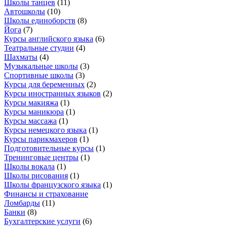
Школы танцев
(
11
)
Автошколы
(
10
)
Школы единоборств
(
8
)
Йога
(
7
)
Курсы английского языка
(
6
)
Театральные студии
(
4
)
Шахматы
(
4
)
Музыкальные школы
(
3
)
Спортивные школы
(
3
)
Курсы для беременных
(
2
)
Курсы иностранных языков
(
2
)
Курсы макияжа
(
1
)
Курсы маникюра
(
1
)
Курсы массажа
(
1
)
Курсы немецкого языка
(
1
)
Курсы парикмахеров
(
1
)
Подготовительные курсы
(
1
)
Тренинговые центры
(
1
)
Школы вокала
(
1
)
Школы рисования
(
1
)
Школы французского языка
(
1
)
Финансы и страхование
Ломбарды
(
11
)
Банки
(
8
)
Бухгалтерские услуги
(
6
)