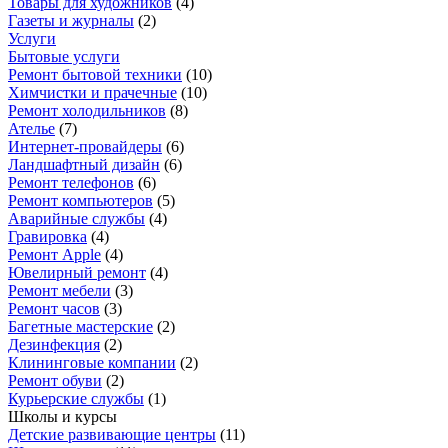
Товары для художников
(
4
)
Газеты и журналы
(
2
)
Услуги
Бытовые услуги
Ремонт бытовой техники
(
10
)
Химчистки и прачечные
(
10
)
Ремонт холодильников
(
8
)
Ателье
(
7
)
Интернет-провайдеры
(
6
)
Ландшафтный дизайн
(
6
)
Ремонт телефонов
(
6
)
Ремонт компьютеров
(
5
)
Аварийные службы
(
4
)
Гравировка
(
4
)
Ремонт Apple
(
4
)
Ювелирный ремонт
(
4
)
Ремонт мебели
(
3
)
Ремонт часов
(
3
)
Багетные мастерские
(
2
)
Дезинфекция
(
2
)
Клининговые компании
(
2
)
Ремонт обуви
(
2
)
Курьерские службы
(
1
)
Школы и курсы
Детские развивающие центры
(
11
)