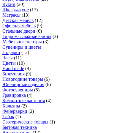
Кухни
(
20
)
Шкафы-купе
(
17
)
Матрасы
(
13
)
Детская мебель
(
12
)
Офисная мебель
(
9
)
Стальные двери
(
6
)
Гидромассажные ванны
(
3
)
Мебельные центры
(
3
)
Сувениры и цветы
Подарки
(
12
)
Часы
(
11
)
Цветы
(
10
)
Hand made
(
9
)
Бижутерия
(
9
)
Новогодние товары
(
6
)
Ювелирные изделия
(
6
)
Фотосувениры
(
5
)
Гравировка
(
4
)
Комнатные растения
(
4
)
Кальяны
(
2
)
Фейерверки
(
2
)
Табак
(
1
)
Эзотерические товары
(
1
)
Бытовая техника
Видеотехника
(
12
)