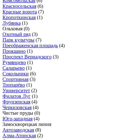
Комсомольская
(6)
Красносельская
(6)
Красные ворота
(7)
Кропоткинская
(1)
Лубянка
(1)
Ольховая
(0)
Охотный ряд
(3)
Парк культуры
(7)
Преображенская площадь
(4)
Прокшино
(1)
Проспект Вернадского
(3)
Румянцево
(1)
Саларьево
(1)
Сокольники
(6)
Спортивная
(3)
Тропарёво
(1)
Университет
(2)
Филатов Луг
(1)
Фрунзенская
(4)
Черкизовская
(4)
Чистые пруды
(0)
Юго-западная
(4)
Замоскворецкая линия
Автозаводская
(8)
Алма-Атинская
(2)