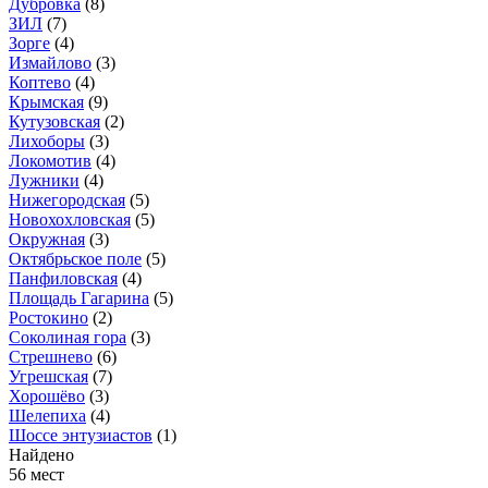
Дубровка
(8)
ЗИЛ
(7)
Зорге
(4)
Измайлово
(3)
Коптево
(4)
Крымская
(9)
Кутузовская
(2)
Лихоборы
(3)
Локомотив
(4)
Лужники
(4)
Нижегородская
(5)
Новохохловская
(5)
Окружная
(3)
Октябрьское поле
(5)
Панфиловская
(4)
Площадь Гагарина
(5)
Ростокино
(2)
Соколиная гора
(3)
Стрешнево
(6)
Угрешская
(7)
Хорошёво
(3)
Шелепиха
(4)
Шоссе энтузиастов
(1)
Найдено
56 мест