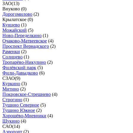
ЗАО
(
13
)
Внуково (
0
)
Дорогомилово
(
2
)
Крылатское (
0
)
Кунцево
(
1
)
Можайский
(
5
)
Ново-Переделкино
(
1
)
Очаково-Матвеевское
(
4
)
Проспект Вернадского
(
2
)
Раменки
(
2
)
Солнцево
(
1
)
Тропарёво-Никулино
(
2
)
Филёвский парк
(
5
)
Фили-Давыдково
(
6
)
СЗАО
(
9
)
Куркино
(
3
)
Митино
(
2
)
Покровское-Стрешнево
(
4
)
Строгино
(
1
)
Тушино Северное
(
5
)
Тушино Южное
(
2
)
Хорошёво-Мневники
(
4
)
Щукино
(
4
)
САО
(
14
)
Аэропорт
(
2
)