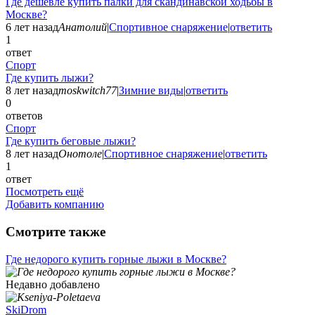
Где дешевле купить палки для скандинавской ходьбы в
Москве?
6 лет назад
Анатолий
|
Спортивное снаряжение
|
ответить
1
ответ
Спорт
Где купить лыжи?
8 лет назад
moskwitch77
|
Зимние виды
|
ответить
0
ответов
Спорт
Где купить беговые лыжи?
8 лет назад
Онотоле
|
Спортивное снаряжение
|
ответить
1
ответ
Посмотреть ещё
Добавить компанию
Смотрите также
Где недорого купить горные лыжи в Москве?
Недавно добавлено
SkiDrom