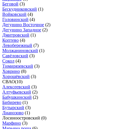
Беговой
(
3
)
Бескудниковский
(
1
)
Войковский
(
4
)
Головинский
(
4
)
Дегунино Восточное
(
2
)
Дегунино Западное
(
2
)
Дмитровский
(
1
)
Коптево
(
4
)
Левобережный
(
7
)
Молжаниновский
(
1
)
Савёловский
(
3
)
Сокол
(
4
)
Тимирязевский
(
3
)
Ховрино
(
8
)
Хорошёвский
(
3
)
СВАО
(
10
)
Алексеевский
(
3
)
Алтуфьевский
(
2
)
Бабушкинский
(
2
)
Бибирево
(
1
)
Бутырский
(
3
)
Лианозово
(
1
)
Лосиноостровский (
0
)
Марфино
(
3
)
Марьина роща
(
6
)