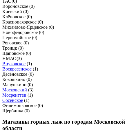
ТАО
(
0
)
Вороновское (
0
)
Киевский (
0
)
Клёновское (
0
)
Краснопахорское (
0
)
Михайлово-Ярцевское (
0
)
Новофёдоровское (
0
)
Первомайское (
0
)
Роговское (
0
)
Троицк (
0
)
Щаповское (
0
)
НМАО
(
3
)
Внуковское
(
1
)
Воскресенское
(
1
)
Десёновское (
0
)
Кокошкино (
0
)
Марушкино (
0
)
Московский
(
3
)
Мосрентген
(
1
)
Сосенское
(
1
)
Филимонковское (
0
)
Щербинка (
0
)
Магазины горных лыж по городам Московской
области