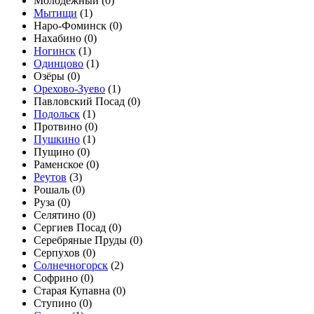
Молодёжный (
0
)
Мытищи
(
1
)
Наро-Фоминск (
0
)
Нахабино (
0
)
Ногинск
(
1
)
Одинцово
(
1
)
Озёры (
0
)
Орехово-Зуево
(
1
)
Павловский Посад (
0
)
Подольск
(
1
)
Протвино (
0
)
Пушкино
(
1
)
Пущино (
0
)
Раменское (
0
)
Реутов
(
3
)
Рошаль (
0
)
Руза (
0
)
Селятино (
0
)
Сергиев Посад (
0
)
Серебряные Пруды (
0
)
Серпухов (
0
)
Солнечногорск
(
2
)
Софрино (
0
)
Старая Купавна (
0
)
Ступино (
0
)