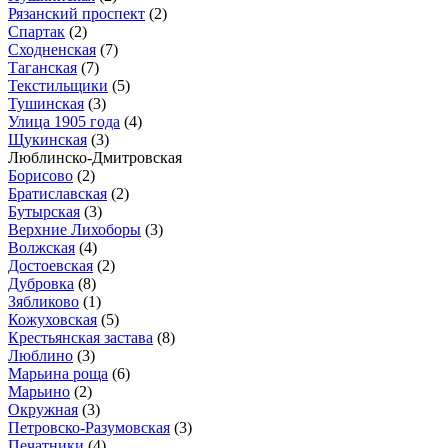
Рязанский проспект
(2)
Спартак
(2)
Сходненская
(7)
Таганская
(7)
Текстильщики
(5)
Тушинская
(3)
Улица 1905 года
(4)
Щукинская
(3)
Люблинско-Дмитровская
Борисово
(2)
Братиславская
(2)
Бутырская
(3)
Верхние Лихоборы
(3)
Волжская
(4)
Достоевская
(2)
Дубровка
(8)
Зябликово
(1)
Кожуховская
(5)
Крестьянская застава
(8)
Люблино
(3)
Марьина роща
(6)
Марьино
(2)
Окружная
(3)
Петровско-Разумовская
(3)
Печатники
(4)