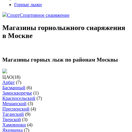
Горные лыжи
Спорт
Спортивное снаряжение
Магазины горнолыжного снаряжения
в Москве
Магазины горных лыж по районам Москвы
ЦАО
(
18
)
Арбат
(
7
)
Басманный
(
6
)
Замоскворечье
(
1
)
Красносельский
(
7
)
Мещанский
(
3
)
Пресненский
(
4
)
Таганский
(
9
)
Тверской
(
3
)
Хамовники
(
4
)
Якиманка
(
7
)