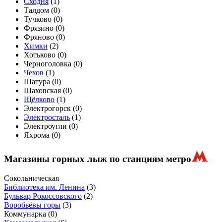
Сходня
(
1
)
Талдом (
0
)
Тучково (
0
)
Фрязино (
0
)
Фряново (
0
)
Химки
(
2
)
Хотьково (
0
)
Черноголовка (
0
)
Чехов
(
1
)
Шатура (
0
)
Шаховская (
0
)
Щёлково
(
1
)
Электрогорск (
0
)
Электросталь
(
1
)
Электроугли (
0
)
Яхрома (
0
)
Магазины горных лыж по станциям метро
Сокольническая
Библиотека им. Ленина
(3)
Бульвар Рокоссовского
(2)
Воробьёвы горы
(3)
Коммунарка
(0)