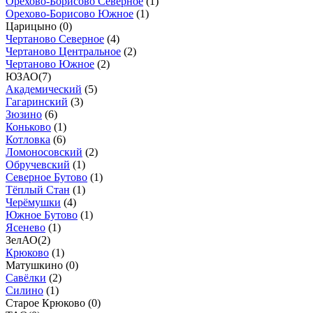
Орехово-Борисово Северное
(
1
)
Орехово-Борисово Южное
(
1
)
Царицыно (
0
)
Чертаново Северное
(
4
)
Чертаново Центральное
(
2
)
Чертаново Южное
(
2
)
ЮЗАО
(
7
)
Академический
(
5
)
Гагаринский
(
3
)
Зюзино
(
6
)
Коньково
(
1
)
Котловка
(
6
)
Ломоносовский
(
2
)
Обручевский
(
1
)
Северное Бутово
(
1
)
Тёплый Стан
(
1
)
Черёмушки
(
4
)
Южное Бутово
(
1
)
Ясенево
(
1
)
ЗелАО
(
2
)
Крюково
(
1
)
Матушкино (
0
)
Савёлки
(
2
)
Силино
(
1
)
Старое Крюково (
0
)