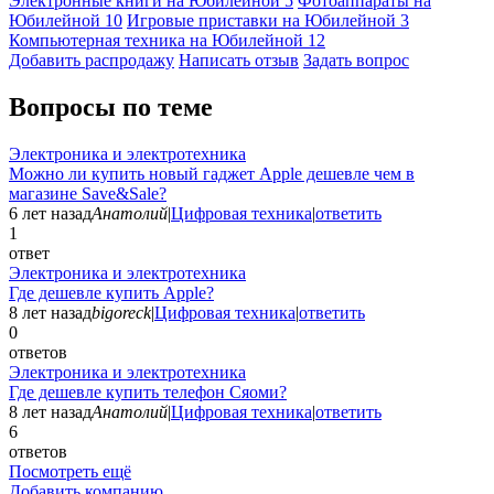
Электронные книги на Юбилейной
5
Фотоаппараты на
Юбилейной
10
Игровые приставки на Юбилейной
3
Компьютерная техника на Юбилейной
12
Добавить раcпродажу
Написать отзыв
Задать вопрос
Вопросы по теме
Электроника и электротехника
Можно ли купить новый гаджет Apple дешевле чем в
магазине Save&Sale?
6 лет назад
Анатолий
|
Цифровая техника
|
ответить
1
ответ
Электроника и электротехника
Где дешевле купить Apple?
8 лет назад
bigoreck
|
Цифровая техника
|
ответить
0
ответов
Электроника и электротехника
Где дешевле купить телефон Сяоми?
8 лет назад
Анатолий
|
Цифровая техника
|
ответить
6
ответов
Посмотреть ещё
Добавить компанию