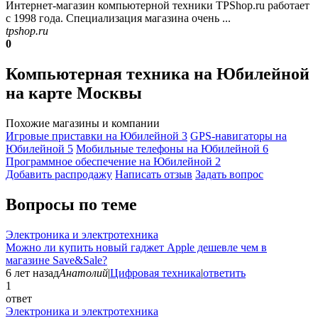
Интернет-магазин компьютерной техники TPShop.ru работает
с 1998 года. Специализация магазина очень ...
tpshop.ru
0
Компьютерная техника на Юбилейной
на карте Москвы
Похожие магазины и компании
Игровые приставки на Юбилейной
3
GPS-навигаторы на
Юбилейной
5
Мобильные телефоны на Юбилейной
6
Программное обеспечение на Юбилейной
2
Добавить раcпродажу
Написать отзыв
Задать вопрос
Вопросы по теме
Электроника и электротехника
Можно ли купить новый гаджет Apple дешевле чем в
магазине Save&Sale?
6 лет назад
Анатолий
|
Цифровая техника
|
ответить
1
ответ
Электроника и электротехника