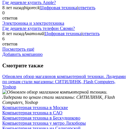
Где дешевле купить Apple?
8 лет назад
bigoreck
|
Цифровая техника
|
ответить
0
ответов
Электроника и электротехника
Где дешевле купить телефон Сяоми?
8 лет назад
Анатолий
|
Цифровая техника
|
ответить
6
ответов
Посмотреть ещё
Добавить компанию
Смотрите также
Обновлен обзор магазинов компьютерной техники. Лидерами
по ценам стали магазины: СИТИЛИНК, Flash Computers,
Yoshop
Компьютерная техника в Москве
Компьютерная техника в САО
Компьютерная техника в Бескудниково
Компьютерная техника у метро Лихоборы
Компьютерная техника на Селигерской