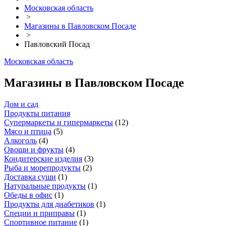
Московская область
>
Магазины в Павловском Посаде
>
Павловский Посад
Московская область
Магазины в Павловском Посаде
Дом и сад
Продукты питания
Супермаркеты и гипермаркеты
(
12
)
Мясо и птица
(
5
)
Алкоголь
(
4
)
Овощи и фрукты
(
4
)
Кондитерские изделия
(
3
)
Рыба и морепродукты
(
2
)
Доставка суши
(
1
)
Натуральные продукты
(
1
)
Обеды в офис
(
1
)
Продукты для диабетиков
(
1
)
Специи и приправы
(
1
)
Спортивное питание
(
1
)