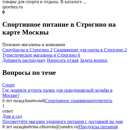
товары для спорта и отдыха. В каталоге ...
sportnes.ru
0
Спортивное питание в Строгино на
карте Москвы
Похожие магазины и компании
Сноуборды в Строгино
2
Снаряжение для охоты в Строгино
2
Туристические магазины в Строгино
6
Добавить раcпродажу
Написать отзыв
Задать вопрос
Вопросы по теме
Спорт
Где дешевле купить палки для скандинавской ходьбы в
Москве?
6 лет назад
Анатолий
|
Спортивное снаряжение
|
ответить
1
ответ
Дом и сад
Посоветуйте магазин здорового питания с доставкой на дом
8 лет назад
kubrina.elizaveta@yandex.ru
|
Продукты питания
|