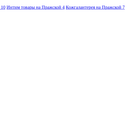
й
10
Интим товары на Пражской
4
Кожгалантерея на Пражской
7