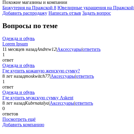
Похожие магазины и компании
Бижутерия на Пражской
8
Ювелирные украшения на Пражско
Добавить раcпродажу
Написать отзыв
Задать вопрос
Вопросы по теме
Одежда и обувь
Lorem Ipsum
11 месяцев назад
Andrew12
|
Аксессуары
|
ответить
1
ответ
Одежда и обувь
Где купить кожаную женскую сумку?
8 лет назад
moskwitch77
|
Аксессуары
|
ответить
1
ответ
Одежда и обувь
Где купить мужскую сумку Askent
8 лет назад
Kubrnatalya
|
Аксессуары
|
ответить
0
ответов
Посмотреть ещё
Добавить компанию