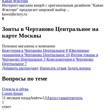
Каваи Фэктори
Интернет-магазин вещей с оригинальным дизайном "Каваи
Фэктори" предлагает широкий выбор ...
kawaiifactory.ru
0
Зонты в Чертаново Центральное на
карте Москвы
Похожие магазины и компании
Бижутерия в Чертаново Центральное
8
Ювелирные
украшения в Чертаново Центральное
10
Интим товары в
Чертаново Центральное
3
Кожгалантерея в Чертаново
Центральное
7
Добавить раcпродажу
Написать отзыв
Задать вопрос
Вопросы по теме
Одежда и обувь
Lorem Ipsum
11 месяцев назад
Andrew12
|
Аксессуары
|
ответить
1
ответ