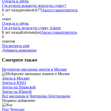
Одежда и обувь
Где купить кожаную женскую сумку?
8 лет назад
moskwitch77
|
Аксессуары
|
ответить
1
ответ
Одежда и обувь
Где купить мужскую сумку Askent
8 лет назад
Kubrnatalya
|
Аксессуары
|
ответить
0
ответов
Посмотреть ещё
Добавить компанию
Смотрите также
Недорогие магазины зонтов в Москве
Зонты в Москве
Зонты в ЮАО
Зонты на Пражской
Зонты на Южной
Все магазины в Чертаново Центральное
Недавно добавлено
Пан Чемодан