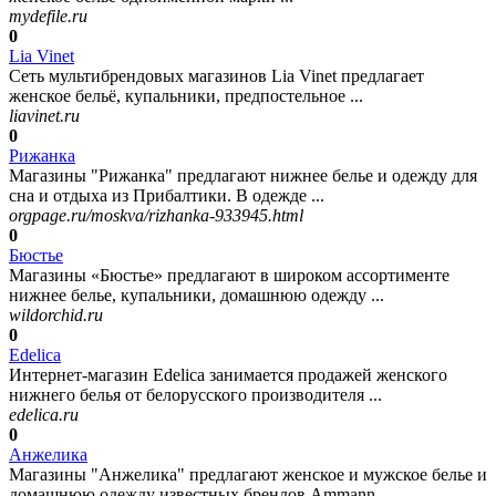
mydefile.ru
0
Lia Vinet
Сеть мультибрендовых магазинов Lia Vinet предлагает
женское бельё, купальники, предпостельное ...
liavinet.ru
0
Рижанка
Магазины "Рижанка" предлагают нижнее белье и одежду для
сна и отдыха из Прибалтики. В одежде ...
orgpage.ru/moskva/rizhanka-933945.html
0
Бюстье
Магазины «Бюстье» предлагают в широком ассортименте
нижнее белье, купальники, домашнюю одежду ...
wildorchid.ru
0
Edelica
Интернет-магазин Edelica занимается продажей женского
нижнего белья от белорусского производителя ...
edelica.ru
0
Анжелика
Магазины "Анжелика" предлагают женское и мужское белье и
домашнюю одежду известных брендов Ammann ...