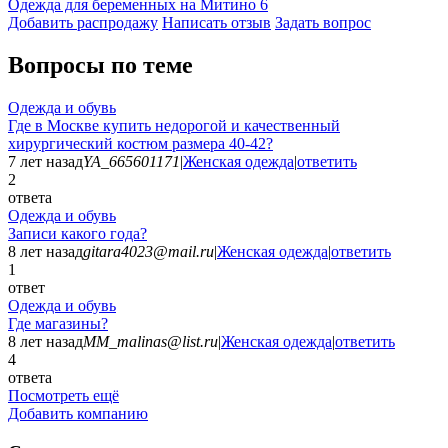
Одежда для беременных на Митино
6
Добавить раcпродажу
Написать отзыв
Задать вопрос
Вопросы по теме
Одежда и обувь
Где в Москве купить недорогой и качественный
хирургический костюм размера 40-42?
7 лет назад
YA_665601171
|
Женская одежда
|
ответить
2
ответа
Одежда и обувь
Записи какого года?
8 лет назад
gitara4023@mail.ru
|
Женская одежда
|
ответить
1
ответ
Одежда и обувь
Где магазины?
8 лет назад
MM_malinas@list.ru
|
Женская одежда
|
ответить
4
ответа
Посмотреть ещё
Добавить компанию