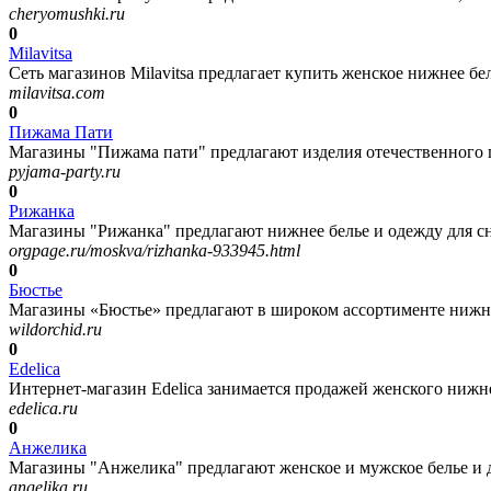
cheryomushki.ru
0
Milavitsa
Сеть магазинов Milavitsa предлагает купить женское нижнее бел
milavitsa.com
0
Пижама Пати
Магазины "Пижама пати" предлагают изделия отечественного пр
pyjama-party.ru
0
Рижанка
Магазины "Рижанка" предлагают нижнее белье и одежду для сна
orgpage.ru/moskva/rizhanka-933945.html
0
Бюстье
Магазины «Бюстье» предлагают в широком ассортименте нижне
wildorchid.ru
0
Edelica
Интернет-магазин Edelica занимается продажей женского нижнег
edelica.ru
0
Анжелика
Магазины "Анжелика" предлагают женское и мужское белье и
angelika.ru