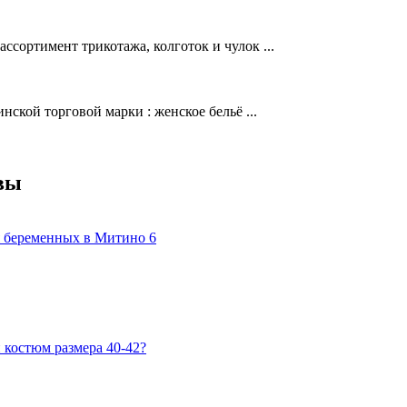
ссортимент трикотажа, колготок и чулок ...
ской торговой марки : женское бельё ...
вы
я беременных в Митино
6
 костюм размера 40-42?