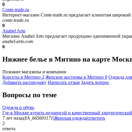
0
Conte-trade.ru
Интернет-магазин Conte-trade.ru предлагает клиентам широкий а
conte-trade.ru
0
Anabel Arto
Магазин Anabel Arto предлагает продукцию одноименной украин
anabel-arto.com
0
Нижнее белье в Митино на карте Моск
Похожие магазины и компании
Корсеты в Митино
2
Женские костюмы в Митино
9
Одежда дл
Добавить раcпродажу
Написать отзыв
Задать вопрос
Вопросы по теме
Одежда и обувь
Где в Москве купить недорогой и качественный хирургический
7 лет назад
YA_665601171
|
Женская одежда
|
ответить
2
ответа