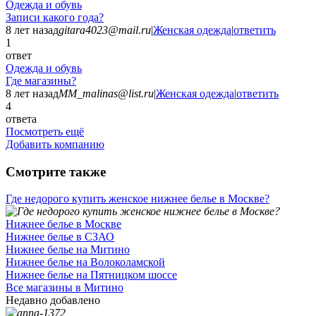
Одежда и обувь
Записи какого года?
8 лет назад
gitara4023@mail.ru
|
Женская одежда
|
ответить
1
ответ
Одежда и обувь
Где магазины?
8 лет назад
MM_malinas@list.ru
|
Женская одежда
|
ответить
4
ответа
Посмотреть ещё
Добавить компанию
Смотрите также
Где недорого купить женское нижнее белье в Москве?
Нижнее белье в Москве
Нижнее белье в СЗАО
Нижнее белье на Митино
Нижнее белье на Волоколамской
Нижнее белье на Пятницком шоссе
Все магазины в Митино
Недавно добавлено