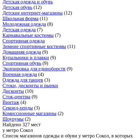
Детская одежда и обувь
Детская обувь
(
12
)
Детские интернет-магазины
(
12
)
Школьная форма
(
11
)
Молодежная одежда
(
8
)
Детская одежда
(
7
)
Карнавальные костюмы
(
7
)
Спортивная одежда
Зимние спортивные костюмы
(
11
)
Домашняя одежда
(
9
)
Купальники и плавки
(
9
)
Спортивная обувь
(
9
)
Экипировка для единоборств
(
9
)
Военная одежда
(
4
)
Одежда для танцев
(
3
)
Стоки, дисконты и рынки
Дисконты
(
10
)
Сток-центры
(
9
)
Винтаж
(
4
)
Секонд-хенды
(
3
)
Комиссионные магазины
(
2
)
Шоурумы
(
2
)
Найдено 327 мест
у метро Сокол
Список магазинов одежды и обуви у метро Сокол, в которых