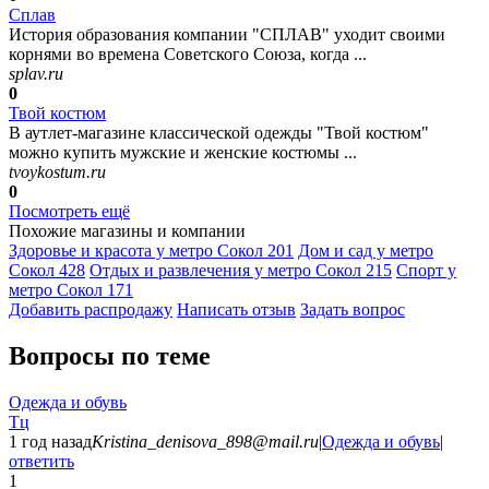
Сплав
История образования компании "СПЛАВ" уходит своими
корнями во времена Советского Союза, когда ...
splav.ru
0
Твой костюм
В аутлет-магазине классической одежды "Твой костюм"
можно купить мужские и женские костюмы ...
tvoykostum.ru
0
Посмотреть ещё
Похожие магазины и компании
Здоровье и красота у метро Сокол
201
Дом и сад у метро
Сокол
428
Отдых и развлечения у метро Сокол
215
Спорт у
метро Сокол
171
Добавить раcпродажу
Написать отзыв
Задать вопрос
Вопросы по теме
Одежда и обувь
Тц
1 год назад
Kristina_denisova_898@mail.ru
|
Одежда и обувь
|
ответить
1