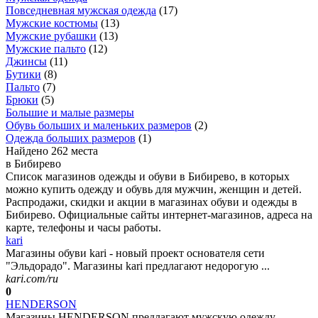
Повседневная мужская одежда
(
17
)
Мужские костюмы
(
13
)
Мужские рубашки
(
13
)
Мужские пальто
(
12
)
Джинсы
(
11
)
Бутики
(
8
)
Пальто
(
7
)
Брюки
(
5
)
Большие и малые размеры
Обувь больших и маленьких размеров
(
2
)
Одежда больших размеров
(
1
)
Найдено 262 места
в Бибирево
Список магазинов одежды и обуви в Бибирево, в которых
можно купить одежду и обувь для мужчин, женщин и детей.
Распродажи, скидки и акции в магазинах обуви и одежды в
Бибирево. Официальные сайты интернет-магазинов, адреса на
карте, телефоны и часы работы.
kari
Магазины обуви kari - новый проект основателя сети
"Эльдорадо". Магазины kari предлагают недорогую ...
kari.com/ru
0
HENDERSON
Магазины HENDERSON предлагают мужскую одежду