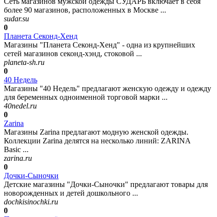
Сеть магазинов мужской одежды СУДАРЬ включает в себя
более 90 магазинов, расположенных в Москве ...
sudar.su
0
Планета Секонд-Хенд
Магазины "Планета Секонд-Хенд" - одна из крупнейших
сетей магазинов секонд-хэнд, стоковой ...
planeta-sh.ru
0
40 Недель
Магазины "40 Недель" предлагают женскую одежду и одежду
для беременных одноименной торговой марки ...
40nedel.ru
0
Zarina
Магазины Zarina предлагают модную женской одежды.
Коллекции Zarina делятся на несколько линий: ZARINA
Basic ...
zarina.ru
0
Дочки-Сыночки
Детские магазины "Дочки-Сыночки" предлагают товары для
новорожденных и детей дошкольного ...
dochkisinochki.ru
0