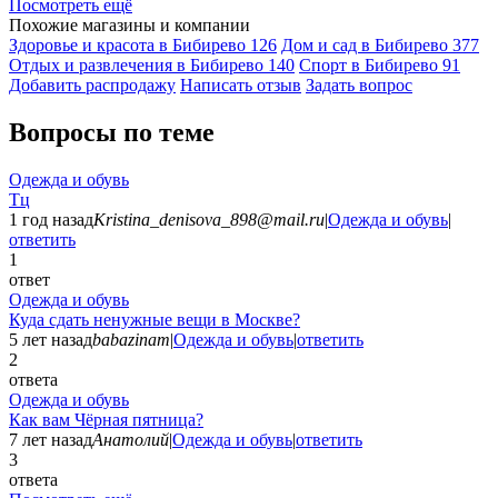
Посмотреть ещё
Похожие магазины и компании
Здоровье и красота в Бибирево
126
Дом и сад в Бибирево
377
Отдых и развлечения в Бибирево
140
Спорт в Бибирево
91
Добавить раcпродажу
Написать отзыв
Задать вопрос
Вопросы по теме
Одежда и обувь
Тц
1 год назад
Kristina_denisova_898@mail.ru
|
Одежда и обувь
|
ответить
1
ответ
Одежда и обувь
Куда сдать ненужные вещи в Москве?
5 лет назад
babazinam
|
Одежда и обувь
|
ответить
2
ответа
Одежда и обувь
Как вам Чёрная пятница?
7 лет назад
Анатолий
|
Одежда и обувь
|
ответить
3
ответа